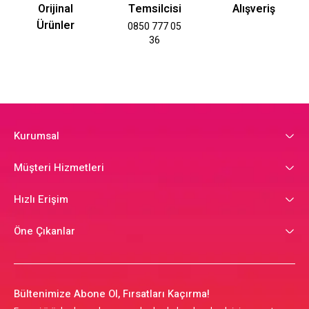
Orijinal
Temsilcisi
Alışveriş
Ürünler
0850 777 05
36
Kurumsal
Müşteri Hizmetleri
Hızlı Erişim
Öne Çıkanlar
Bültenimize Abone Ol, Fırsatları Kaçırma!