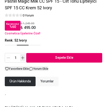
Pastel Magic Milk CC SPF 15 - Cilt Tonu Eşitleyici
SPF 15 CC Krem 52 Ivory
0 Yorum
₺ 1,245.00
Kazancınız
%
60
₺ 495.00
Cosmetica Üyelerine Özel!
Renk
:
52 Ivory
Sepete Ekle
Favorilere Ekle
Yorum Ekle
Ürün Hakkında
Yorumlar
-