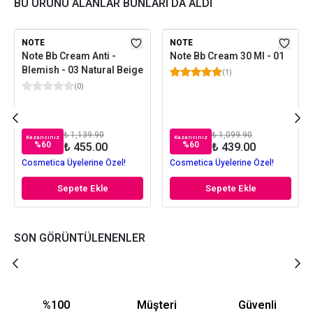
BU ÜRÜNÜ ALANLAR BUNLARI DA ALDI
NOTE
NOTE
Note Bb Cream Anti -
Note Bb Cream 30 Ml - 01
Blemish - 03 Natural Beige
(
1
)
(
0
)
₺ 1,139.90
₺ 1,099.90
Kazancınız
Kazancınız
%
60
%
60
₺ 455.00
₺ 439.00
Cosmetica Üyelerine Özel!
Cosmetica Üyelerine Özel!
Sepete Ekle
Sepete Ekle
SON GÖRÜNTÜLENENLER
%100
Müşteri
Güvenli