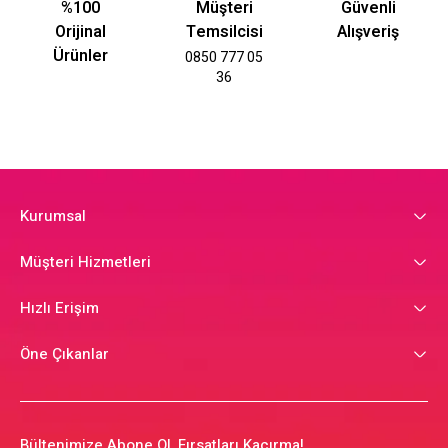
%100
Müşteri
Güvenli
Orijinal
Temsilcisi
Alışveriş
Ürünler
0850 777 05
36
Kurumsal
Müşteri Hizmetleri
Hızlı Erişim
Öne Çıkanlar
Bültenimize Abone Ol, Fırsatları Kaçırma!