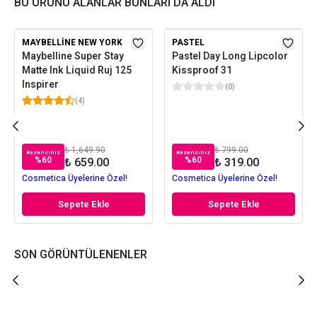
BU ÜRÜNÜ ALANLAR BUNLARI DA ALDI
MAYBELLINE NEW YORK
PASTEL
Maybelline Super Stay
Pastel Day Long Lipcolor
Matte Ink Liquid Ruj 125
Kissproof 31
Inspirer
(
0
)
(
4
)
₺ 1,649.90
₺ 799.00
Kazancınız
Kazancınız
%
60
%
60
₺ 659.00
₺ 319.00
Cosmetica Üyelerine Özel!
Cosmetica Üyelerine Özel!
Sepete Ekle
Sepete Ekle
SON GÖRÜNTÜLENENLER