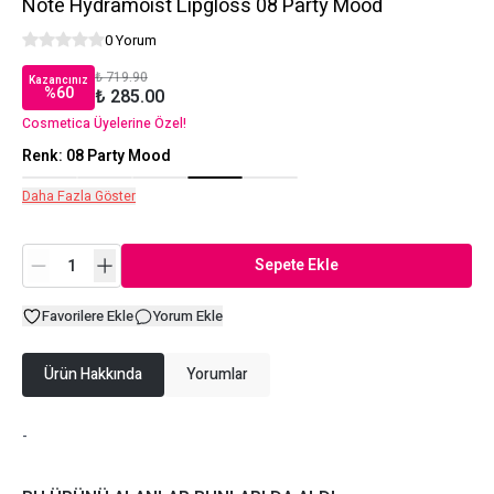
Note Hydramoist Lipgloss 08 Party Mood
0 Yorum
₺ 719.90
Kazancınız
%
60
₺ 285.00
Cosmetica Üyelerine Özel!
Renk
:
08 Party Mood
Daha Fazla Göster
Sepete Ekle
Favorilere Ekle
Yorum Ekle
Ürün Hakkında
Yorumlar
-