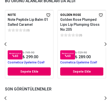
BU ÜRÜNÜ ALANLAR BUNLARI DA ALDI
NOTE
GOLDEN ROSE
Note Peptide Lip Balm 01
Golden Rose Plumped
Salted Caramel
Lips Lip Plumping Gloss
No:205
(
0
)
(
0
)
₺ 749.90
₺ 729.90
Kazancınız
Kazancınız
%
60
%
60
₺ 299.00
₺ 289.00
Cosmetica Üyelerine Özel!
Cosmetica Üyelerine Özel!
Sepete Ekle
Sepete Ekle
SON GÖRÜNTÜLENENLER