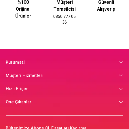
%100
Müşteri
Güvenli
Orijinal
Temsilcisi
Alışveriş
Ürünler
0850 777 05
36
Kurumsal
Müşteri Hizmetleri
Hızlı Erişim
Öne Çıkanlar
Bültenimize Abone Ol, Fırsatları Kaçırma!