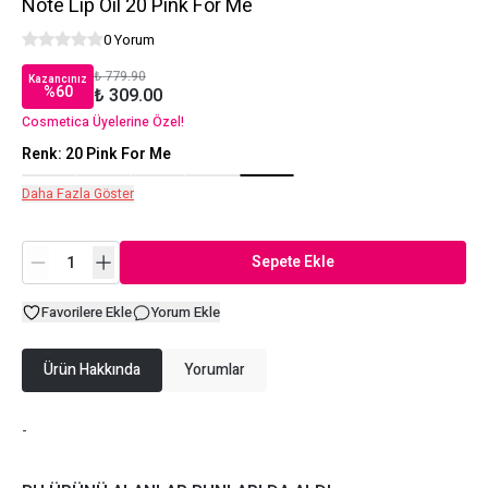
Note Lip Oil 20 Pink For Me
0 Yorum
₺ 779.90
Kazancınız
%
60
₺ 309.00
Cosmetica Üyelerine Özel!
Renk
:
20 Pink For Me
Daha Fazla Göster
Sepete Ekle
Favorilere Ekle
Yorum Ekle
Ürün Hakkında
Yorumlar
-