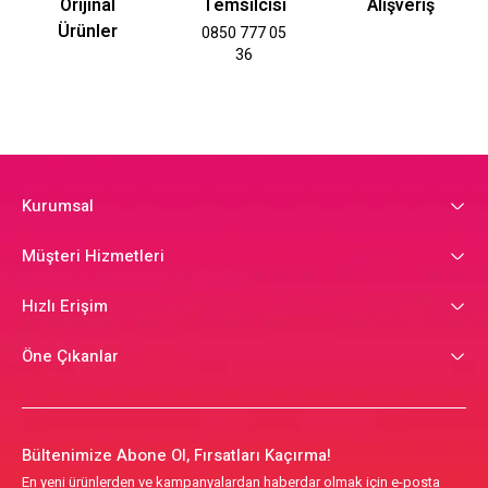
Orijinal
Temsilcisi
Alışveriş
Ürünler
0850 777 05
36
Kurumsal
Müşteri Hizmetleri
Hızlı Erişim
Öne Çıkanlar
Bültenimize Abone Ol, Fırsatları Kaçırma!
En yeni ürünlerden ve kampanyalardan haberdar olmak için e-posta