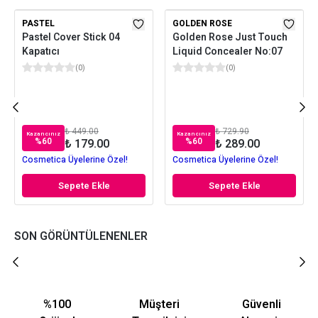
PASTEL
GOLDEN ROSE
Pastel Cover Stick 04
Golden Rose Just Touch
Kapatıcı
Liquid Concealer No:07
(
0
)
(
0
)
₺ 449.00
₺ 729.90
Kazancınız
Kazancınız
%
60
%
60
₺ 179.00
₺ 289.00
Cosmetica Üyelerine Özel!
Cosmetica Üyelerine Özel!
Sepete Ekle
Sepete Ekle
SON GÖRÜNTÜLENENLER
%100
Müşteri
Güvenli