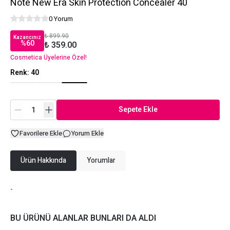
Note New Era Skin Protection Concealer 40
0 Yorum
₺ 899.90
Kazancınız
%
60
₺ 359.00
Cosmetica Üyelerine Özel!
Renk
:
40
Sepete Ekle
Favorilere Ekle
Yorum Ekle
Ürün Hakkında
Yorumlar
-
BU ÜRÜNÜ ALANLAR BUNLARI DA ALDI