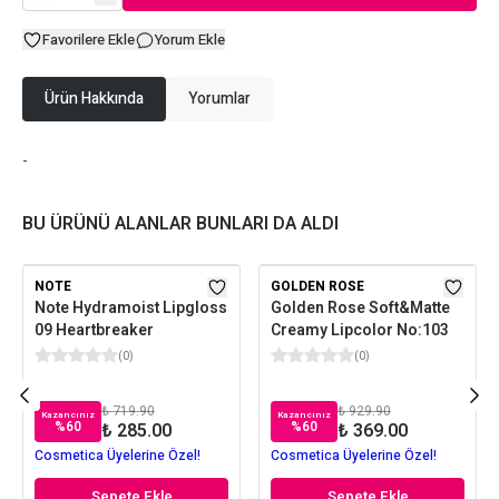
Favorilere Ekle
Yorum Ekle
Ürün Hakkında
Yorumlar
-
BU ÜRÜNÜ ALANLAR BUNLARI DA ALDI
NOTE
GOLDEN ROSE
Note Hydramoist Lipgloss
Golden Rose Soft&Matte
09 Heartbreaker
Creamy Lipcolor No:103
(
0
)
(
0
)
₺ 719.90
₺ 929.90
Kazancınız
Kazancınız
%
60
%
60
₺ 285.00
₺ 369.00
Cosmetica Üyelerine Özel!
Cosmetica Üyelerine Özel!
Sepete Ekle
Sepete Ekle