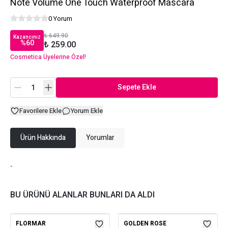
Note Volume One Touch Waterproof Mascara
0 Yorum
₺ 649.90
Kazancınız
%
60
₺ 259.00
Cosmetica Üyelerine Özel!
Sepete Ekle
Favorilere Ekle
Yorum Ekle
Ürün Hakkında
Yorumlar
-
BU ÜRÜNÜ ALANLAR BUNLARI DA ALDI
FLORMAR
GOLDEN ROSE