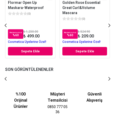
Flormar Open Up
Golden Rose Essential
Maskara-Waterproof
Great Curl&Volume
Mascara
(
0
)
(
0
)
₺ 1,250.00
₺ 524.90
Kazancınız
Kazancınız
%
60
%
60
₺ 499.00
₺ 209.00
Cosmetica Üyelerine Özel!
Cosmetica Üyelerine Özel!
Sepete Ekle
Sepete Ekle
SON GÖRÜNTÜLENENLER
%100
Müşteri
Güvenli
Orijinal
Temsilcisi
Alışveriş
Ürünler
0850 777 05
36