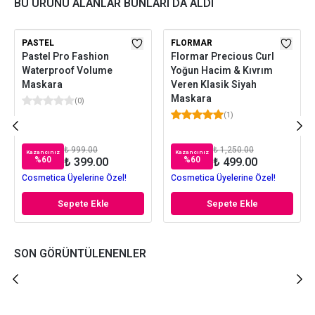
BU ÜRÜNÜ ALANLAR BUNLARI DA ALDI
PASTEL
FLORMAR
Pastel Pro Fashion
Flormar Precious Curl
Waterproof Volume
Yoğun Hacim & Kıvrım
Maskara
Veren Klasik Siyah
Maskara
(
0
)
(
1
)
₺ 999.00
₺ 1,250.00
Kazancınız
Kazancınız
%
60
%
60
₺ 399.00
₺ 499.00
Cosmetica Üyelerine Özel!
Cosmetica Üyelerine Özel!
Sepete Ekle
Sepete Ekle
SON GÖRÜNTÜLENENLER