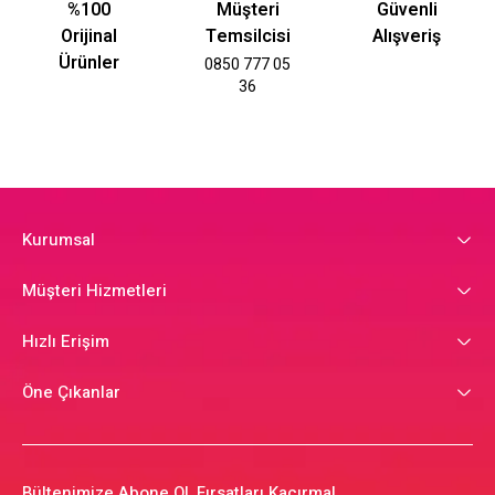
%100
Müşteri
Güvenli
Orijinal
Temsilcisi
Alışveriş
Ürünler
0850 777 05
36
Kurumsal
Müşteri Hizmetleri
Hızlı Erişim
Öne Çıkanlar
Bültenimize Abone Ol, Fırsatları Kaçırma!