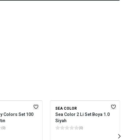
SEA COLOR
SC
y Colors Set 100
Sea Color 2 Li Set Boya 1.0
Cre
tın
Siyah
9-1
(
0
)
(
0
)