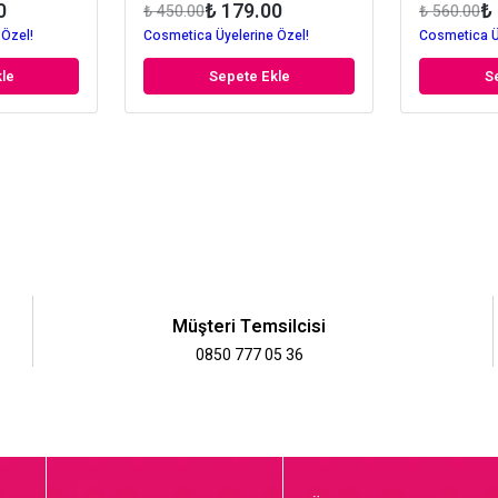
0
₺ 179.00
₺
₺ 450.00
₺ 560.00
 Özel!
Cosmetica Üyelerine Özel!
Cosmetica Ü
le
Sepete Ekle
S
Müşteri Temsilcisi
0850 777 05 36