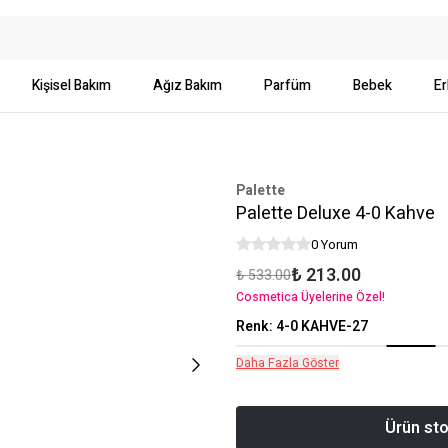
Kişisel Bakım
Ağız Bakım
Parfüm
Bebek
Er
Palette
Palette Deluxe 4-0 Kahve
0 Yorum
₺ 213.00
₺ 533.00
Cosmetica Üyelerine Özel!
Renk
:
4-0 KAHVE-27
Daha Fazla Göster
Ürün sto