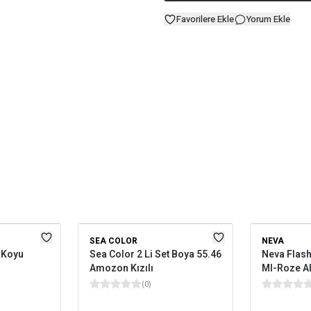
Favorilere Ekle
Yorum Ekle
SEA COLOR
NEVA
0 Koyu
Sea Color 2 Li Set Boya 55.46
Neva Flash
Amozon Kızılı
Ml-Roze Al
(
0
)