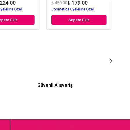
 224.00
₺ 179.00
₺ 450.00
₺ 8
yelerine Özel!
Cosmetica Üyelerine Özel!
Cos
epete Ekle
Sepete Ekle
Güvenli Alışveriş