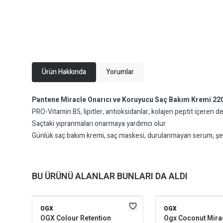
Ürün Hakkında
Yorumlar
Pantene Miracle Onarıcı ve Koruyucu Saç Bakım Kremi 22
PRO-Vitamin B5, lipitler, antioksidanlar, kolajen peptit içeren 
Saçtaki yıpranmaları onarmaya yardımcı olur.
Günlük saç bakım kremi, saç maskesi, durulanmayan serum, şekille
BU ÜRÜNÜ ALANLAR BUNLARI DA ALDI
OGX
OGX
OGX Colour Retention
Ogx Coconut Mirac