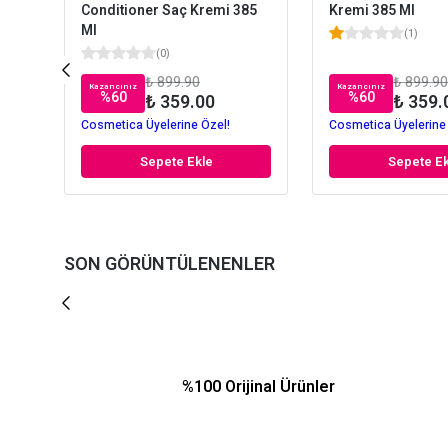
Conditioner Saç Kremi 385
Kremi 385 Ml
Ml
(
1
)
(
0
)
₺ 899.90
₺ 899.90
Kazancınız
Kazancınız
%
60
%
60
₺ 359.00
₺ 359.
Cosmetica Üyelerine Özel!
Cosmetica Üyelerine
Sepete Ekle
Sepete Ek
SON GÖRÜNTÜLENENLER
%100 Orijinal Ürünler