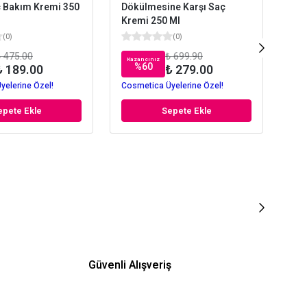
ç Bakım Kremi 350
Dökülmesine Karşı Saç
Col
Kremi 250 Ml
250
(
0
)
(
0
)
 475.00
₺ 699.90
Kazancınız
Kaz
%
60
₺ 189.00
₺ 279.00
yelerine Özel!
Cosmetica Üyelerine Özel!
Cos
epete Ekle
Sepete Ekle
Güvenli Alışveriş