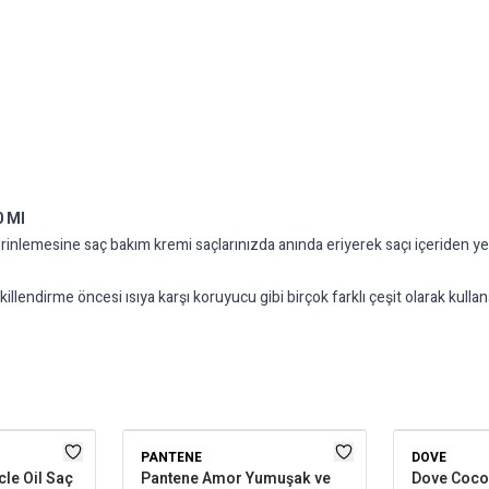
0 Ml
derinlemesine saç bakım kremi saçlarınızda anında eriyerek saçı içeriden yen
ndirme öncesi ısıya karşı koruyucu gibi birçok farklı çeşit olarak kullana
PANTENE
DOVE
le Oil Saç
Pantene Amor Yumuşak ve
Dove Cocon