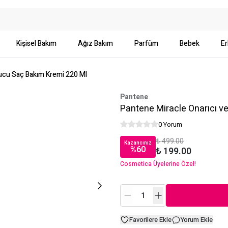
Kişisel Bakım
Ağız Bakım
Parfüm
Bebek
Er
yucu Saç Bakım Kremi 220 Ml
Pantene
Pantene Miracle Onarıcı v
0 Yorum
₺ 499.00
Kazancınız
%
60
₺ 199.00
Cosmetica Üyelerine Özel!
Favorilere Ekle
Yorum Ekle