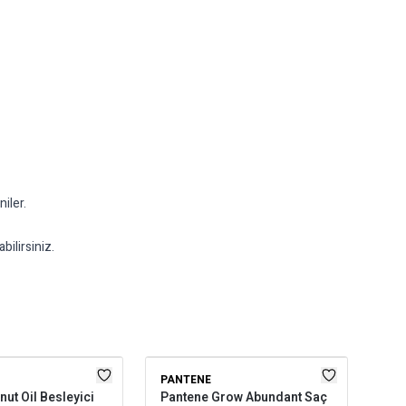
iler.
bilirsiniz.
PANTENE
LOR
ut Oil Besleyici
Pantene Grow Abundant Saç
L'O