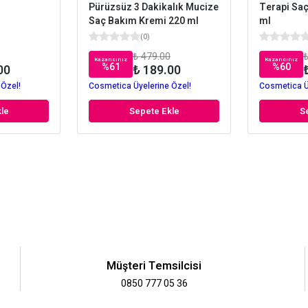
Pürüzsüz 3 Dakikalık Mucize
Terapi Sa
Saç Bakım Kremi 220 ml
ml
(
0
)
₺ 479.00
₺
Kazancınız
Kazancınız
%
61
%
60
00
₺ 189.00
 Özel!
Cosmetica Üyelerine Özel!
Cosmetica Ü
le
Sepete Ekle
S
Müşteri Temsilcisi
0850 777 05 36