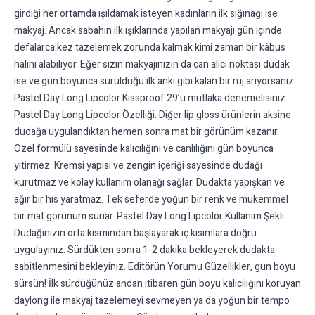
girdiği her ortamda ışıldamak isteyen kadınların ilk sığınağı ise
makyaj. Ancak sabahın ilk ışıklarında yapılan makyajı gün içinde
defalarca kez tazelemek zorunda kalmak kimi zaman bir kâbus
halini alabiliyor. Eğer sizin makyajınızın da can alıcı noktası dudak
ise ve gün boyunca sürüldüğü ilk anki gibi kalan bir ruj arıyorsanız
Pastel Day Long Lipcolor Kissproof 29’u mutlaka denemelisiniz.
Pastel Day Long Lipcolor Özelliği: Diğer lip gloss ürünlerin aksine
dudağa uygulandıktan hemen sonra mat bir görünüm kazanır.
Özel formülü sayesinde kalıcılığını ve canlılığını gün boyunca
yitirmez. Kremsi yapısı ve zengin içeriği sayesinde dudağı
kurutmaz ve kolay kullanım olanağı sağlar. Dudakta yapışkan ve
ağır bir his yaratmaz. Tek seferde yoğun bir renk ve mükemmel
bir mat görünüm sunar. Pastel Day Long Lipcolor Kullanım Şekli:
Dudağınızın orta kısmından başlayarak iç kısımlara doğru
uygulayınız. Sürdükten sonra 1-2 dakika bekleyerek dudakta
sabitlenmesini bekleyiniz. Editörün Yorumu Güzellikler, gün boyu
sürsün! İlk sürdüğünüz andan itibaren gün boyu kalıcılığını koruyan
daylong ile makyaj tazelemeyi sevmeyen ya da yoğun bir tempo