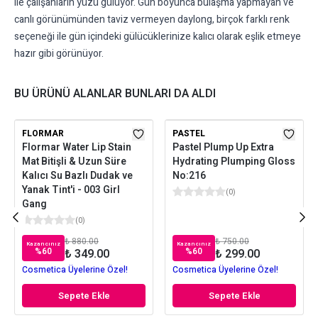
ile çalışanların yüzü gülüyor. Gün boyunca bulaşma yapmayan ve
canlı görünümünden taviz vermeyen daylong, birçok farklı renk
seçeneği ile gün içindeki gülücüklerinize kalıcı olarak eşlik etmeye
hazır gibi görünüyor.
BU ÜRÜNÜ ALANLAR BUNLARI DA ALDI
FLORMAR
PASTEL
Flormar Water Lip Stain
Pastel Plump Up Extra
Mat Bitişli & Uzun Süre
Hydrating Plumping Gloss
Kalıcı Su Bazlı Dudak ve
No:216
Yanak Tint'i - 003 Girl
(
0
)
Gang
(
0
)
₺ 880.00
₺ 750.00
Kazancınız
Kazancınız
%
60
%
60
₺ 349.00
₺ 299.00
Cosmetica Üyelerine Özel!
Cosmetica Üyelerine Özel!
Sepete Ekle
Sepete Ekle