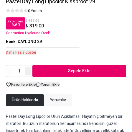
Pastel Day Long Lipcolor Kissproof 29
0 Yorum
₺ 799.00
Kazancınız
%
60
₺ 319.00
Cosmetica Üyelerine Özel!
Renk
:
DAYLONG 29
Daha Fazla Göster
Sepete Ekle
Favorilere Ekle
Yorum Ekle
Ürün Hakkında
Yorumlar
Pastel Day Long Lipcolor Ürün Açıklaması: Hayat hiç bitmeyen bir
maraton. Bu uzun maratonun her aşamasında kendisini güzel
hissetmek tüm kadınların ortak isteği. Güzelliğine güzellik katarak