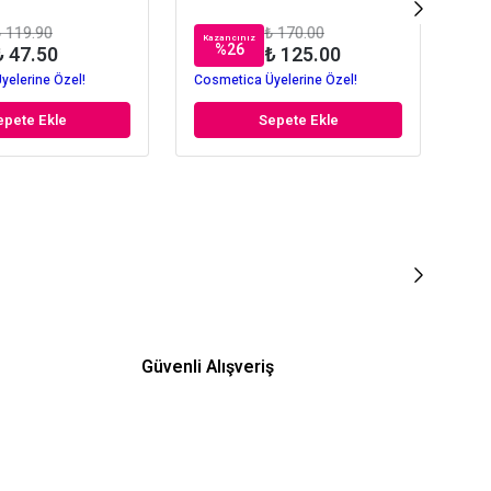
 119.90
₺ 170.00
Kazancınız
Kaz
%
26
₺ 47.50
₺ 125.00
yelerine Özel!
Cosmetica Üyelerine Özel!
Cos
epete Ekle
Sepete Ekle
Güvenli Alışveriş