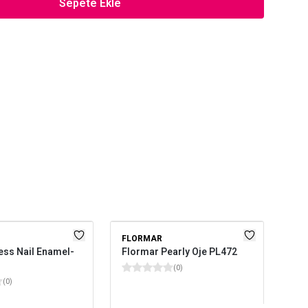
Sepete Ekle
FLORMAR
FL
ess Nail Enamel-
Flormar Pearly Oje PL472
Flo
Oje
(
0
)
(
0
)