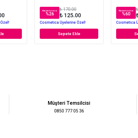
₺ 170.00
₺
Kazancınız
Kazancınız
%
26
%
60
00
₺ 125.00
 Özel!
Cosmetica Üyelerine Özel!
Cosmetica Ü
le
Sepete Ekle
S
Müşteri Temsilcisi
0850 777 05 36