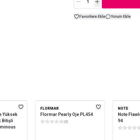
Favorilere Ekle
Yorum Ekle
FLORMAR
NOTE
e Yüksek
Flormar Pearly Oje PL454
Note Flawl
Bitişli
94
(
0
)
Luminous