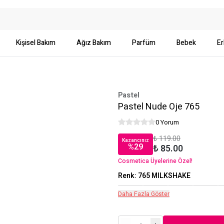
Kişisel Bakım
Ağız Bakım
Parfüm
Bebek
Er
Pastel
Pastel Nude Oje 765
0 Yorum
₺ 119.00
Kazancınız
%
29
₺ 85.00
Cosmetica Üyelerine Özel!
Renk
:
765 MILKSHAKE
Daha Fazla Göster