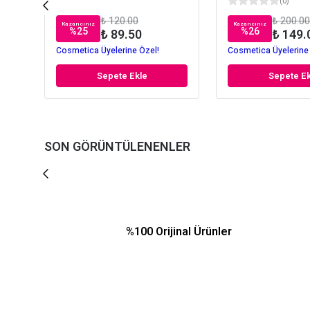
(
0
)
₺ 120.00
₺ 200.00
Kazancınız
Kazancınız
%
25
%
26
₺ 89.50
₺ 149.
Cosmetica Üyelerine Özel!
Cosmetica Üyelerine
Sepete Ekle
Sepete Ek
SON GÖRÜNTÜLENENLER
%100 Orijinal Ürünler