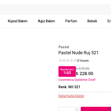
Kişisel Bakım
Ağız Bakım
Parfüm
Bebek
Er
Pastel
Pastel Nude Ruj 521
0 Yorum
₺ 570.00
Kazancınız
%
60
₺ 228.00
Cosmetica Üyelerine Özel!
Renk
:
NO:521
Daha Fazla Göster