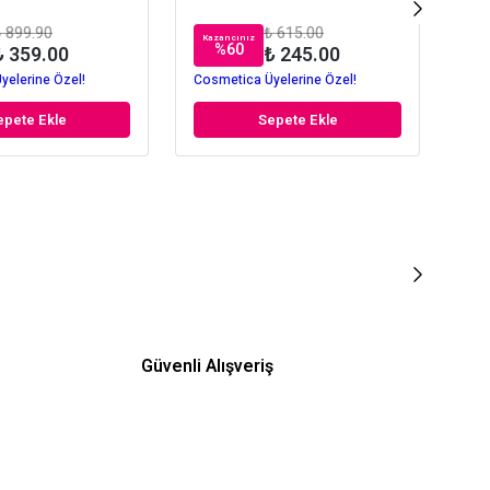
 899.90
₺ 615.00
Kazancınız
Kaz
%
60
₺ 359.00
₺ 245.00
yelerine Özel!
Cosmetica Üyelerine Özel!
Cos
epete Ekle
Sepete Ekle
Güvenli Alışveriş