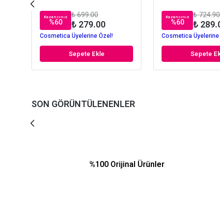
₺ 699.00
₺ 724.90
Kazancınız
Kazancınız
%
60
%
60
₺ 279.00
₺ 289.
Cosmetica Üyelerine Özel!
Cosmetica Üyelerine
Sepete Ekle
Sepete Ek
SON GÖRÜNTÜLENENLER
%100 Orijinal Ürünler