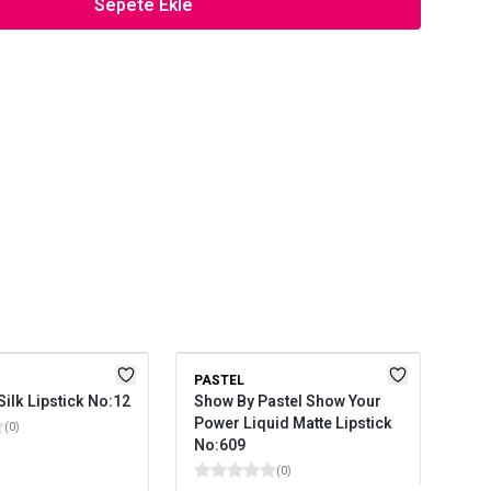
Sepete Ekle
PASTEL
PAS
Silk Lipstick No:12
Show By Pastel Show Your
Sho
Power Liquid Matte Lipstick
Pow
(
0
)
No:609
No
(
0
)