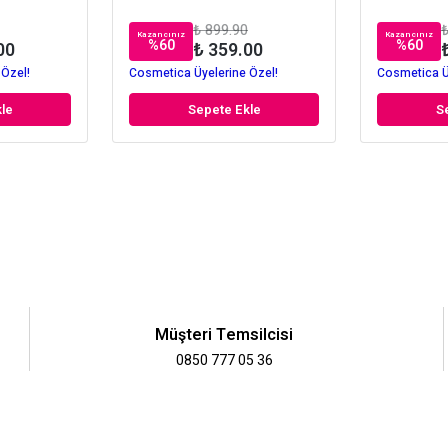
₺ 899.90
₺
Kazancınız
Kazancınız
%
60
%
60
00
₺ 359.00
 Özel!
Cosmetica Üyelerine Özel!
Cosmetica Ü
le
Sepete Ekle
S
Müşteri Temsilcisi
0850 777 05 36