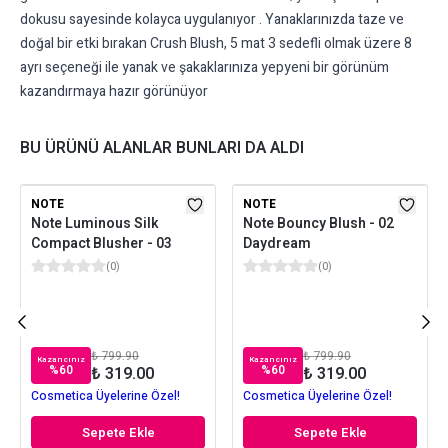
dokusu sayesinde kolayca uygulanıyor . Yanaklarınızda taze ve
doğal bir etki bırakan Crush Blush, 5 mat 3 sedefli olmak üzere 8
ayrı seçeneği ile yanak ve şakaklarınıza yepyeni bir görünüm
kazandırmaya hazır görünüyor
BU ÜRÜNÜ ALANLAR BUNLARI DA ALDI
NOTE
NOTE
Note Luminous Silk
Note Bouncy Blush - 02
Compact Blusher - 03
Daydream
(
0
)
(
0
)
₺ 799.90
₺ 799.90
Kazancınız
Kazancınız
%
60
%
60
₺ 319.00
₺ 319.00
Cosmetica Üyelerine Özel!
Cosmetica Üyelerine Özel!
Sepete Ekle
Sepete Ekle