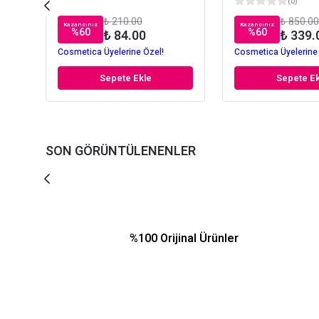
(
0
)
₺ 210.00
₺ 850.00
Kazancınız
Kazancınız
%
60
%
60
₺ 84.00
₺ 339.
Cosmetica Üyelerine Özel!
Cosmetica Üyelerine
Sepete Ekle
Sepete Ek
SON GÖRÜNTÜLENENLER
%100 Orijinal Ürünler