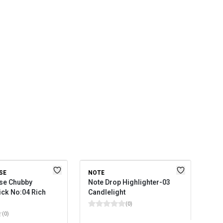
SE
NOTE
GOL
se Chubby
Note Drop Highlighter-03
Gol
ick No:04 Rich
Candlelight
Con
Ta
(
0
)
(
0
)