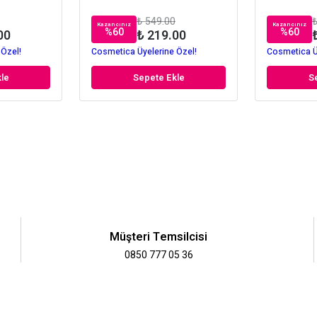
₺ 549.00
₺
Kazancınız
Kazancınız
%
60
%
60
00
₺ 219.00
 Özel!
Cosmetica Üyelerine Özel!
Cosmetica Ü
le
Sepete Ekle
S
Müşteri Temsilcisi
0850 777 05 36