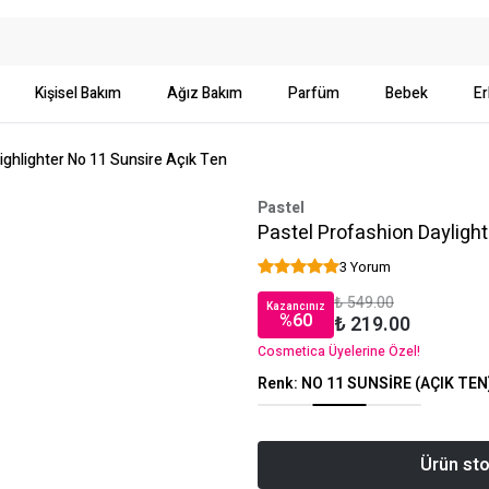
Kişisel Bakım
Ağız Bakım
Parfüm
Bebek
Er
ighlighter No 11 Sunsire Açık Ten
Pastel
Pastel Profashion Dayligh
3 Yorum
₺ 549.00
Kazancınız
%
60
₺ 219.00
Cosmetica Üyelerine Özel!
Renk
:
NO 11 SUNSİRE (AÇIK TEN
Ürün sto