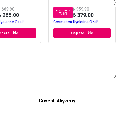
 669.90
₺ 959.90
Kazancınız
Kaz
%
61
₺ 265.00
₺ 379.00
yelerine Özel!
Cosmetica Üyelerine Özel!
Cos
epete Ekle
Sepete Ekle
Güvenli Alışveriş