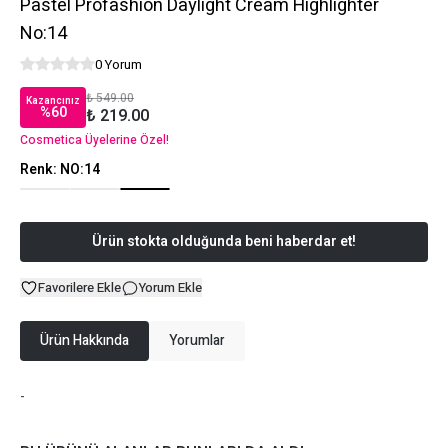
Pastel Profashion Daylight Cream Highlighter
No:14
0 Yorum
₺ 549.00
Kazancınız
%
60
₺ 219.00
Cosmetica Üyelerine Özel!
Renk
:
NO:14
Ürün stokta olduğunda beni haberdar et!
Favorilere Ekle
Yorum Ekle
Ürün Hakkında
Yorumlar
-