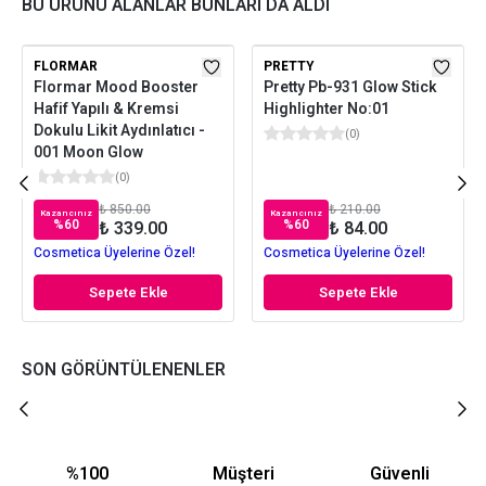
BU ÜRÜNÜ ALANLAR BUNLARI DA ALDI
FLORMAR
PRETTY
Flormar Mood Booster
Pretty Pb-931 Glow Stick
Hafif Yapılı & Kremsi
Highlighter No:01
Dokulu Likit Aydınlatıcı -
(
0
)
001 Moon Glow
(
0
)
₺ 850.00
₺ 210.00
Kazancınız
Kazancınız
%
60
%
60
₺ 339.00
₺ 84.00
Cosmetica Üyelerine Özel!
Cosmetica Üyelerine Özel!
Sepete Ekle
Sepete Ekle
SON GÖRÜNTÜLENENLER
%100
Müşteri
Güvenli