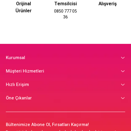
Orijinal
Temsilcisi
Alışveriş
Ürünler
0850 777 05
36
Kurumsal
Müşteri Hizmetleri
Hızlı Erişim
Öne Çıkanlar
Bültenimize Abone Ol, Fırsatları Kaçırma!