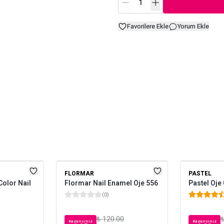
Favorilere Ekle
Yorum Ekle
FLORMAR
PASTEL
Color Nail
Flormar Nail Enamel Oje 556
Pastel Oje
(
0
)
₺ 120.00
₺
Kazancınız
Kazancınız