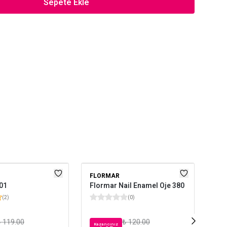
Sepete Ekle
FLORMAR
PAS
 01
Flormar Nail Enamel Oje 380
Pas
(
2
)
(
0
)
 119.00
₺ 120.00
Kazancınız
Kaz