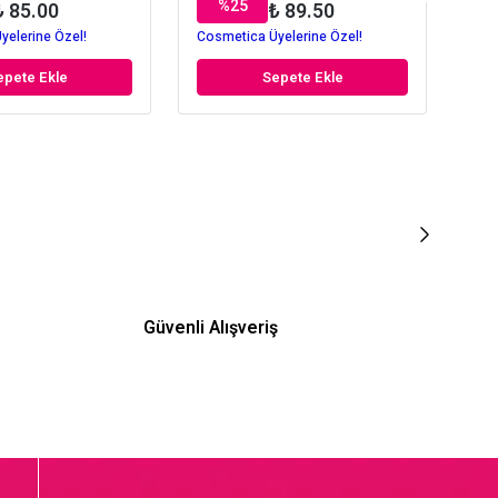
%
25
₺ 85.00
₺ 89.50
yelerine Özel!
Cosmetica Üyelerine Özel!
Cos
epete Ekle
Sepete Ekle
Güvenli Alışveriş