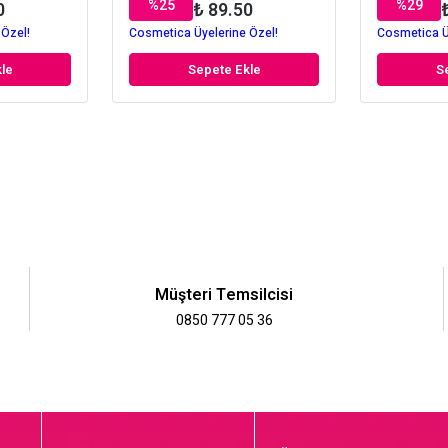
%
25
%
29
0
₺ 89.50
 Özel!
Cosmetica Üyelerine Özel!
Cosmetica Ü
le
Sepete Ekle
S
Müşteri Temsilcisi
0850 777 05 36