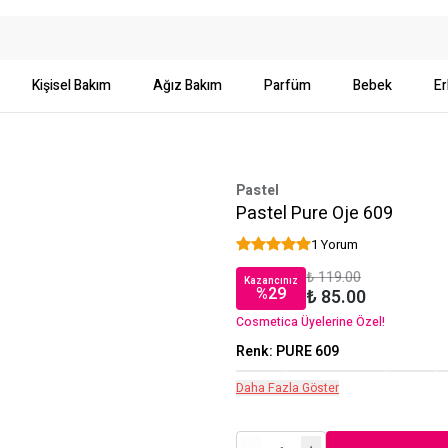
Kişisel Bakım
Ağız Bakım
Parfüm
Bebek
Er
Pastel
Pastel Pure Oje 609
1 Yorum
₺ 119.00
Kazancınız
%
29
₺ 85.00
Cosmetica Üyelerine Özel!
Renk
:
PURE 609
Daha Fazla Göster