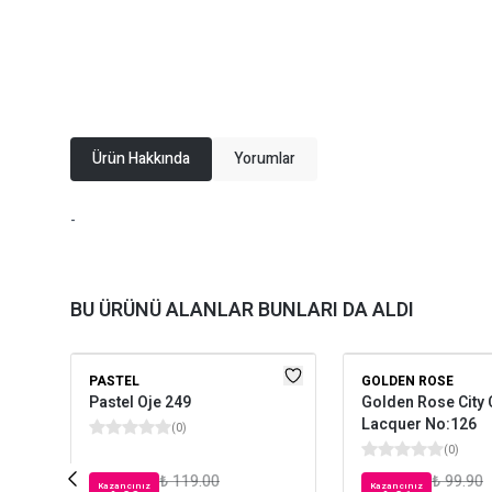
Ürün Hakkında
Yorumlar
-
BU ÜRÜNÜ ALANLAR BUNLARI DA ALDI
PASTEL
GOLDEN ROSE
Pastel Oje 249
Golden Rose City 
Lacquer No:126
(
0
)
(
0
)
₺ 119.00
₺ 99.90
Kazancınız
Kazancınız