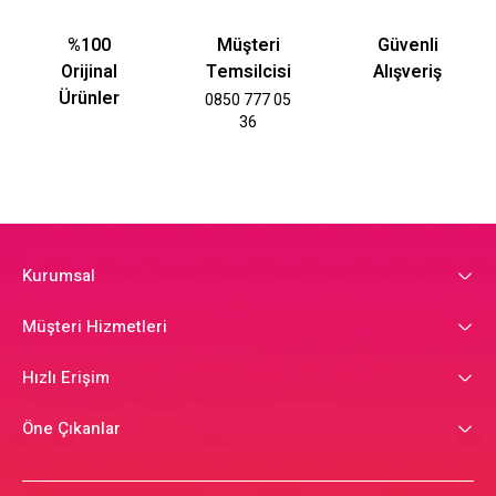
%100
Müşteri
Güvenli
Orijinal
Temsilcisi
Alışveriş
Ürünler
0850 777 05
36
Kurumsal
Müşteri Hizmetleri
Hızlı Erişim
Öne Çıkanlar