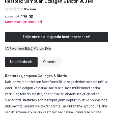
Restorex Şampuan Collagen & Biotin 900 Ml
0 Yorum
₺ 175.00
₺ 439.00
Cosmetica Üyelerine Özel!
Ürün stokta olduğunda beni haberdar et!
Favorilere Ekle
Yorum Ekle
Ürün Hakkında
Yorumlar
Restorex Şampuan Collagen & Biotin
Kolajen ve biotin içeren özel formülü ile saça derinlemesine nüfuz
eder. Daha dolgun ve parlak saçlar için saça mükemmel hacim
verir. Saç tellerini besler, onarır. Saçları dipten uca güçlendirir.
Saçlarınızı ıslattıktan sonra uygulayınız, köpürtünüz ve sonrasında
durulayınız. Gerekli ise tekrar ediniz. Sık kullanıma uygundur. Daha
sağlıklı uzama etkisi için Restorex saç bakım ürünleri ile birlikte