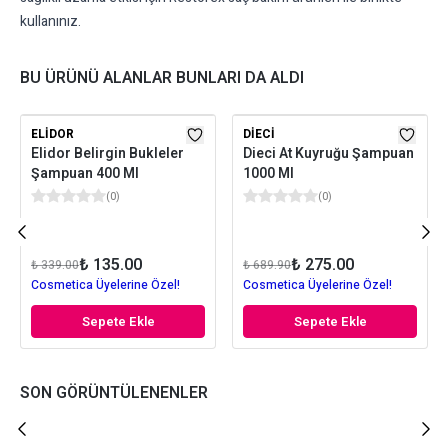
kullanınız.
BU ÜRÜNÜ ALANLAR BUNLARI DA ALDI
ELIDOR
DIECI
Elidor Belirgin Bukleler
Dieci At Kuyruğu Şampuan
Şampuan 400 Ml
1000 Ml
(
0
)
(
0
)
₺ 135.00
₺ 275.00
₺ 339.00
₺ 689.90
Cosmetica Üyelerine Özel!
Cosmetica Üyelerine Özel!
Sepete Ekle
Sepete Ekle
SON GÖRÜNTÜLENENLER