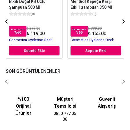
Etkili Doğal Kil Özlü
Menthol Kepeğe Karşı
Şampuan 500 Ml
Etkili Şampuan 350 Ml
(
0
)
(
0
)
₺ 299.00
₺ 389.90
Kazancınız
Kazancınız
%
60
%
60
₺ 119.00
₺ 155.00
Cosmetica Üyelerine Özel!
Cosmetica Üyelerine Özel!
Sepete Ekle
Sepete Ekle
SON GÖRÜNTÜLENENLER
%100
Müşteri
Güvenli
Orijinal
Temsilcisi
Alışveriş
Ürünler
0850 777 05
36