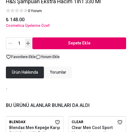
H&S Şampuan Ekstra Hacim 1In1 330 Ml
0 Yorum
₺ 148.00
Cosmetica Üyelerine Özel!
Sepete Ekle
Favorilere Ekle
Yorum Ekle
Ürün Hakkında
Yorumlar
-
BU ÜRÜNÜ ALANLAR BUNLARI DA ALDI
BLENDAX
CLEAR
Blendax Men Kepeğe Karşı
Clear Men Cool Sport