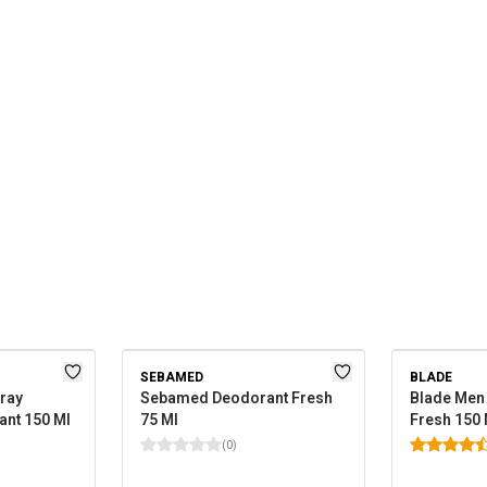
SEBAMED
BLADE
pray
Sebamed Deodorant Fresh
Blade Men
ant 150 Ml
75 Ml
Fresh 150 
(
0
)