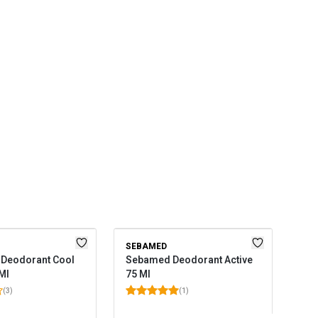
SEBAMED
 Deodorant Cool
Sebamed Deodorant Active
Ml
75 Ml
(
3
)
(
1
)