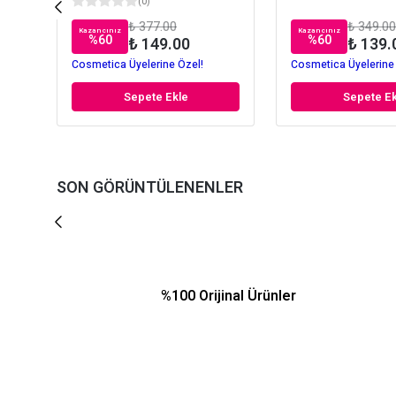
(
0
)
₺ 377.00
₺ 349.00
Kazancınız
Kazancınız
%
60
%
60
₺ 149.00
₺ 139.
Cosmetica Üyelerine Özel!
Cosmetica Üyelerine
Sepete Ekle
Sepete Ek
SON GÖRÜNTÜLENENLER
%100 Orijinal Ürünler