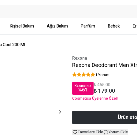
Kişisel Bakım
Ağız Bakım
Parfüm
Bebek
Er
a Cool 200 Ml
Rexona
Rexona Deodorant Men Xtr
1 Yorum
₺ 455.00
Kazancınız
%
61
₺ 179.00
Cosmetica Üyelerine Özel!
Ürün sto
Favorilere Ekle
Yorum Ekle