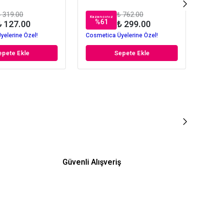
 319.00
₺ 762.00
Kazancınız
%
61
₺ 127.00
₺ 299.00
yelerine Özel!
Cosmetica Üyelerine Özel!
epete Ekle
Sepete Ekle
Güvenli Alışveriş