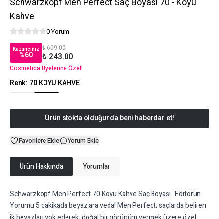
Schwarzkopf Men Perfect Saç Boyası 70 - Koyu
Kahve
0 Yorum
₺ 609.00
Kazancınız
%
60
₺ 243.00
Cosmetica Üyelerine Özel!
Renk
:
70 KOYU KAHVE
Ürün stokta olduğunda beni haberdar et!
Favorilere Ekle
Yorum Ekle
Ürün Hakkında
Yorumlar
Schwarzkopf Men Perfect 70 Koyu Kahve Saç Boyası Editörün
Yorumu 5 dakikada beyazlara veda! Men Perfect; saçlarda beliren
ik beyazları yok ederek, doğal bir görünüm vermek üzere özel