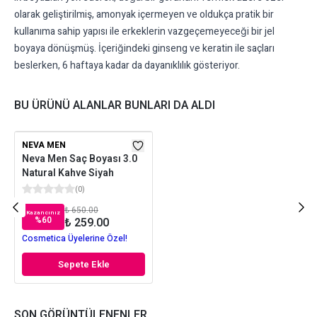
olarak geliştirilmiş, amonyak içermeyen ve oldukça pratik bir
kullanıma sahip yapısı ile erkeklerin vazgeçemeyeceği bir jel
boyaya dönüşmüş. İçeriğindeki ginseng ve keratin ile saçları
beslerken, 6 haftaya kadar da dayanıklılık gösteriyor.
BU ÜRÜNÜ ALANLAR BUNLARI DA ALDI
NEVA MEN
Neva Men Saç Boyası 3.0
Natural Kahve Siyah
(
0
)
₺ 650.00
Kazancınız
%
60
₺ 259.00
Cosmetica Üyelerine Özel!
Sepete Ekle
SON GÖRÜNTÜLENENLER