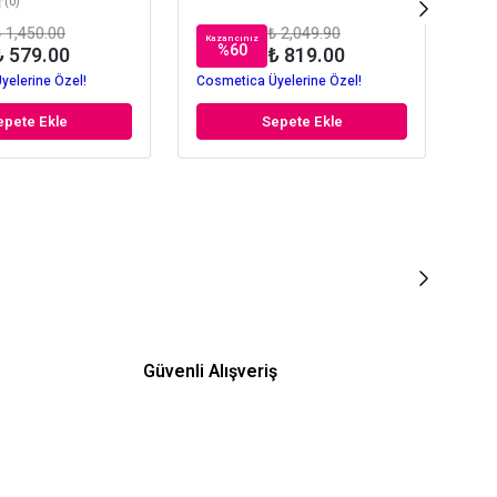
(
0
)
 1,450.00
₺ 2,049.90
Kazancınız
Kaz
%
60
₺ 579.00
₺ 819.00
yelerine Özel!
Cosmetica Üyelerine Özel!
Cos
epete Ekle
Sepete Ekle
Güvenli Alışveriş