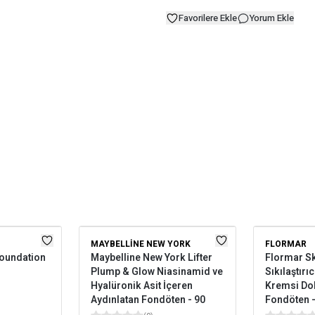
Favorilere Ekle
Yorum Ekle
MAYBELLINE NEW YORK
FLORMAR
Foundation
Maybelline New York Lifter
Flormar Sk
Plump & Glow Niasinamid ve
Sıkılaştırı
Hyalüronik Asit İçeren
Kremsi Do
Aydınlatan Fondöten - 90
Fondöten -