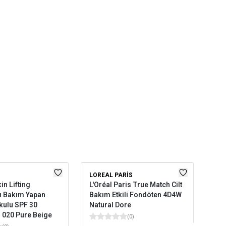
LOREAL PARIS
LOR
in Lifting
L'Oréal Paris True Match Cilt
L'O
cı Bakım Yapan
Bakım Etkili Fondöten 4D4W
Boy
kulu SPF 30
Natural Dore
Nöt
 020 Pure Beige
(
0
)