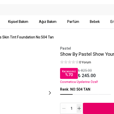
Kişisel Bakım
Ağız Bakım
Parfüm
Bebek
Er
 Skin Tint Foundation No:504 Tan
Pastel
Show By Pastel Show Your
0 Yorum
₺ 825.00
Kazancınız
%
70
₺ 245.00
Cosmetica Üyelerine Özel!
Renk
:
NO:504 TAN