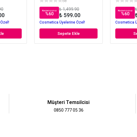
(
0
)
90
₺ 1,499.90
₺
Kazancınız
Kazancınız
%
60
%
60
00
₺ 599.00
 Özel!
Cosmetica Üyelerine Özel!
Cosmetica Ü
le
Sepete Ekle
S
Müşteri Temsilcisi
0850 777 05 36