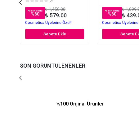
(
0
)
₺ 1,450.00
₺ 1,099.
Kazancınız
Kazancınız
%
60
%
60
₺ 579.00
₺ 439.
Cosmetica Üyelerine Özel!
Cosmetica Üyelerine
Sepete Ekle
Sepete Ek
SON GÖRÜNTÜLENENLER
%100 Orijinal Ürünler