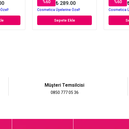
%
60
%
60
00
₺ 289.00
 Özel!
Cosmetica Üyelerine Özel!
Cosmetica Ü
le
Sepete Ekle
S
Müşteri Temsilcisi
0850 777 05 36