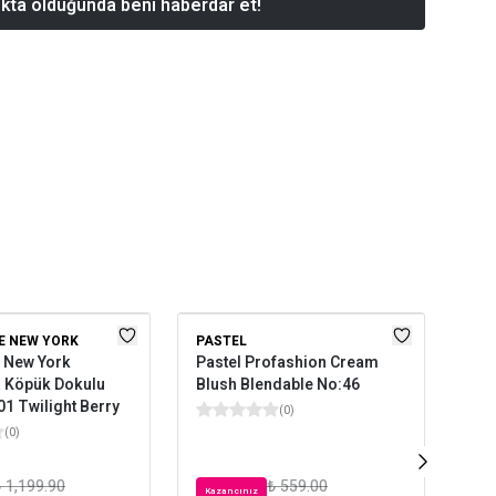
kta olduğunda beni haberdar et!
E NEW YORK
PASTEL
MAY
e New York
Pastel Profashion Cream
May
a Köpük Dokulu
Blush Blendable No:46
Clo
 01 Twilight Berry
Mat
(
0
)
Ma
(
0
)
 1,199.90
₺ 559.00
Kazancınız
Kaz