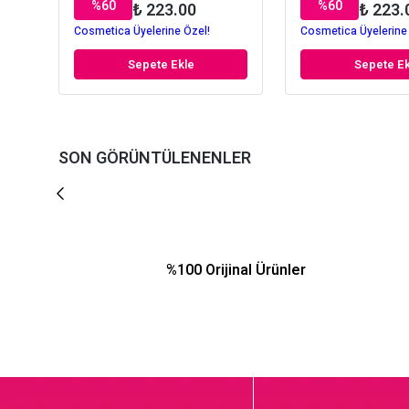
%
60
%
60
₺ 223.00
₺ 223.
Cosmetica Üyelerine Özel!
Cosmetica Üyelerine
Sepete Ekle
Sepete Ek
SON GÖRÜNTÜLENENLER
%100 Orijinal Ürünler