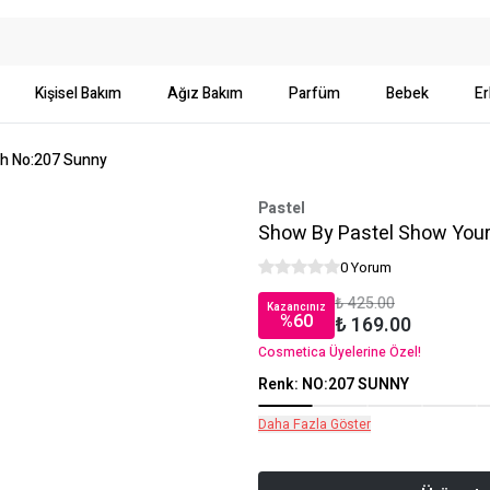
Kişisel Bakım
Ağız Bakım
Parfüm
Bebek
Er
sh No:207 Sunny
Pastel
Show By Pastel Show Your
0 Yorum
₺ 425.00
Kazancınız
%
60
₺ 169.00
Cosmetica Üyelerine Özel!
Renk
:
NO:207 SUNNY
Daha Fazla Göster