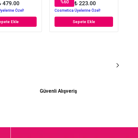
%
60
₺ 479.00
₺ 223.00
yelerine Özel!
Cosmetica Üyelerine Özel!
Cos
epete Ekle
Sepete Ekle
Güvenli Alışveriş