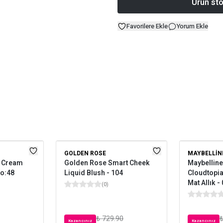
Ürün sto
Favorilere Ekle
Yorum Ekle
GOLDEN ROSE
MAYBELLIN
n Cream
Golden Rose Smart Cheek
Maybellin
No:48
Liquid Blush - 104
Cloudtopi
Mat Allık -
(
0
)
₺ 729.90
₺
Kazancınız
Kazancınız