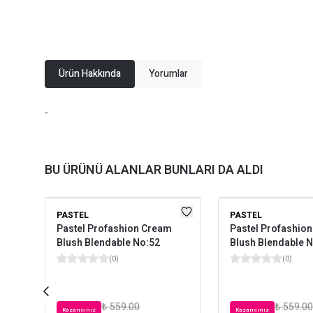
Ürün Hakkında
Yorumlar
-
BU ÜRÜNÜ ALANLAR BUNLARI DA ALDI
PASTEL
PASTEL
Pastel Profashion Cream
Pastel Profashio
Blush Blendable No:52
Blush Blendable 
(
0
)
(
0
)
₺ 559.00
₺ 559.00
Kazancınız
Kazancınız