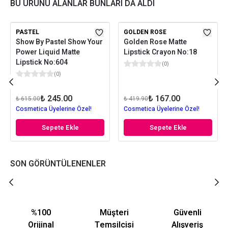
BU ÜRÜNÜ ALANLAR BUNLARI DA ALDI
PASTEL
GOLDEN ROSE
Show By Pastel Show Your
Golden Rose Matte
Power Liquid Matte
Lipstick Crayon No:18
Lipstick No:604
(
0
)
(
0
)
₺ 245.00
₺ 167.00
₺ 615.00
₺ 419.90
Cosmetica Üyelerine Özel!
Cosmetica Üyelerine Özel!
Sepete Ekle
Sepete Ekle
SON GÖRÜNTÜLENENLER
%100
Müşteri
Güvenli
Orijinal
Temsilcisi
Alışveriş