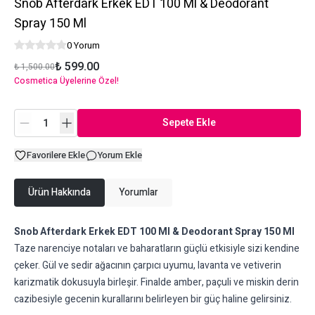
Snob Afterdark Erkek EDT 100 Ml & Deodorant
Spray 150 Ml
0 Yorum
₺ 599.00
₺ 1,500.00
Cosmetica Üyelerine Özel!
Sepete Ekle
Favorilere Ekle
Yorum Ekle
Ürün Hakkında
Yorumlar
Snob Afterdark Erkek EDT 100 Ml & Deodorant Spray 150 Ml
Taze narenciye notaları ve baharatların güçlü etkisiyle sizi kendine
çeker. Gül ve sedir ağacının çarpıcı uyumu, lavanta ve vetiverin
karizmatik dokusuyla birleşir. Finalde amber, paçuli ve miskin derin
cazibesiyle gecenin kurallarını belirleyen bir güç haline gelirsiniz.