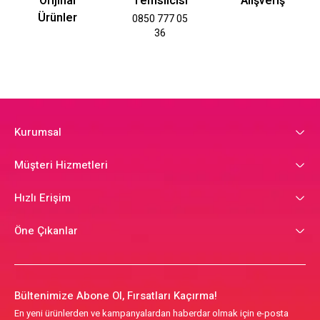
Orijinal
Temsilcisi
Alışveriş
Ürünler
0850 777 05
36
Kurumsal
Müşteri Hizmetleri
Hızlı Erişim
Öne Çıkanlar
Bültenimize Abone Ol, Fırsatları Kaçırma!
En yeni ürünlerden ve kampanyalardan haberdar olmak için e-posta