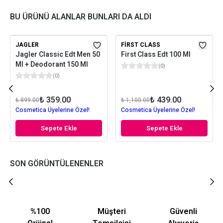
BU ÜRÜNÜ ALANLAR BUNLARI DA ALDI
JAGLER
FIRST CLASS
Jagler Classic Edt Men 50
First Class Edt 100 Ml
Ml + Deodorant 150 Ml
(
0
)
(
0
)
₺ 359.00
₺ 439.00
₺ 899.00
₺ 1,100.00
Cosmetica Üyelerine Özel!
Cosmetica Üyelerine Özel!
Sepete Ekle
Sepete Ekle
SON GÖRÜNTÜLENENLER
%100
Müşteri
Güvenli