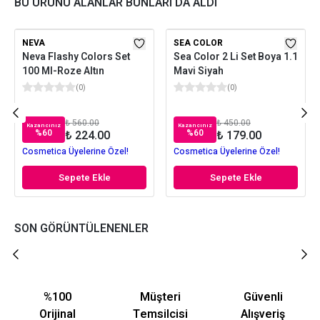
BU ÜRÜNÜ ALANLAR BUNLARI DA ALDI
NEVA
SEA COLOR
Neva Flashy Colors Set
Sea Color 2 Li Set Boya 1.1
100 Ml-Roze Altın
Mavi Siyah
(
0
)
(
0
)
₺ 560.00
₺ 450.00
Kazancınız
Kazancınız
%
60
%
60
₺ 224.00
₺ 179.00
Cosmetica Üyelerine Özel!
Cosmetica Üyelerine Özel!
Sepete Ekle
Sepete Ekle
SON GÖRÜNTÜLENENLER
%100
Müşteri
Güvenli
Orijinal
Temsilcisi
Alışveriş