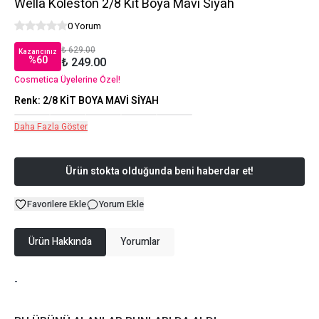
Wella Koleston 2/8 Kit Boya Mavi Siyah
0 Yorum
₺ 629.00
Kazancınız
%
60
₺ 249.00
Cosmetica Üyelerine Özel!
Renk
:
2/8 KİT BOYA MAVİ SİYAH
Daha Fazla Göster
Ürün stokta olduğunda beni haberdar et!
Favorilere Ekle
Yorum Ekle
Ürün Hakkında
Yorumlar
-