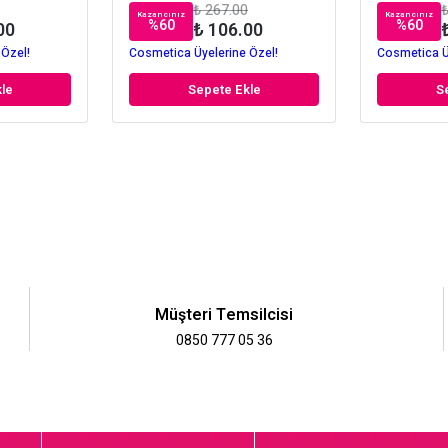
₺ 267.00
₺
Kazancınız
Kazancınız
%
60
%
60
00
₺ 106.00
 Özel!
Cosmetica Üyelerine Özel!
Cosmetica Ü
le
Sepete Ekle
S
Müşteri Temsilcisi
0850 777 05 36