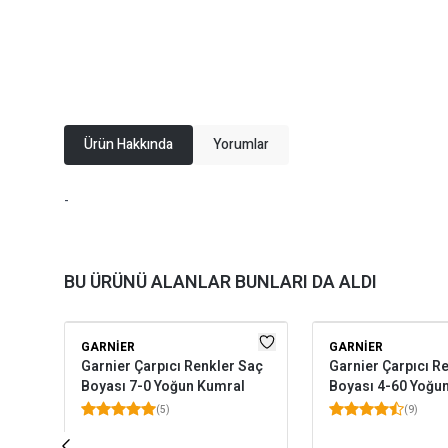
Ürün Hakkında
Yorumlar
-
BU ÜRÜNÜ ALANLAR BUNLARI DA ALDI
GARNIER
GARNIER
Garnier Çarpıcı Renkler Saç
Garnier Çarpıcı R
Boyası 7-0 Yoğun Kumral
Boyası 4-60 Yoğun
(
5
)
(
9
)