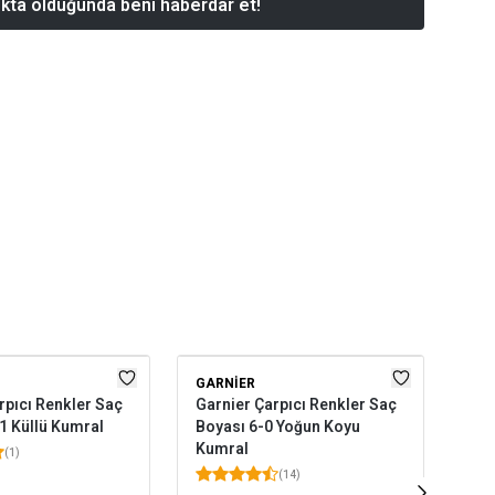
kta olduğunda beni haberdar et!
GARNIER
GA
rpıcı Renkler Saç
Garnier Çarpıcı Renkler Saç
Gar
1 Küllü Kumral
Boyası 6-0 Yoğun Koyu
Boy
Kumral
Ka
(
1
)
(
14
)