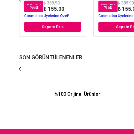
₺ 389.90
₺ 389.90
Kazancınız
Kazancınız
%
60
%
60
₺ 155.00
₺ 155.
Cosmetica Üyelerine Özel!
Cosmetica Üyelerine
Sepete Ekle
Sepete Ek
SON GÖRÜNTÜLENENLER
%100 Orijinal Ürünler