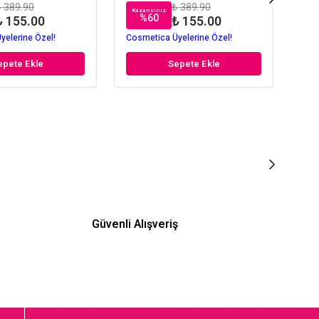
 389.90
₺ 389.90
Kazancınız
Kaz
%
60
₺ 155.00
₺ 155.00
yelerine Özel!
Cosmetica Üyelerine Özel!
Cos
epete Ekle
Sepete Ekle
Güvenli Alışveriş