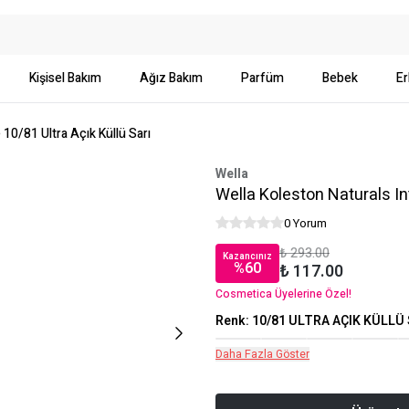
Kişisel Bakım
Ağız Bakım
Parfüm
Bebek
Er
 10/81 Ultra Açık Küllü Sarı
Wella
Wella Koleston Naturals In
0 Yorum
₺ 293.00
Kazancınız
%
60
₺ 117.00
Cosmetica Üyelerine Özel!
Renk
:
10/81 ULTRA AÇIK KÜLLÜ 
Daha Fazla Göster