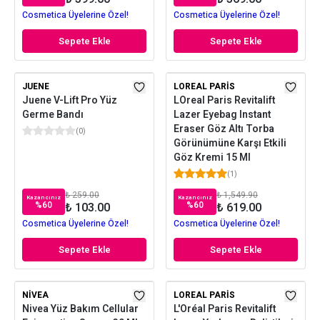
Cosmetica Üyelerine Özel!
Cosmetica Üyelerine Özel!
Sepete Ekle
Sepete Ekle
JUENE
LOREAL PARIS
Juene V-Lift Pro Yüz
LOreal Paris Revitalift
Germe Bandı
Lazer Eyebag Instant
Eraser Göz Altı Torba
(
0
)
Görünümüne Karşı Etkili
Göz Kremi 15 Ml
(
1
)
₺ 259.00
₺ 1,549.90
Kazancınız
Kazancınız
%
60
%
60
₺ 103.00
₺ 619.00
Cosmetica Üyelerine Özel!
Cosmetica Üyelerine Özel!
Sepete Ekle
Sepete Ekle
NIVEA
LOREAL PARIS
Nivea Yüz Bakım Cellular
L'Oréal Paris Revitalift