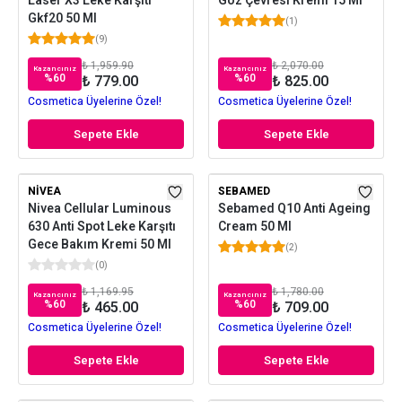
Laser X3 Leke Karşıtı
Göz Çevresi Kremi 15 Ml
Gkf20 50 Ml
(
1
)
(
9
)
₺ 1,959.90
₺ 2,070.00
Kazancınız
Kazancınız
%
60
%
60
₺ 779.00
₺ 825.00
Cosmetica Üyelerine Özel!
Cosmetica Üyelerine Özel!
Sepete Ekle
Sepete Ekle
NIVEA
SEBAMED
Nivea Cellular Luminous
Sebamed Q10 Anti Ageing
630 Anti Spot Leke Karşıtı
Cream 50 Ml
Gece Bakım Kremi 50 Ml
(
2
)
(
0
)
₺ 1,169.95
₺ 1,780.00
Kazancınız
Kazancınız
%
60
%
60
₺ 465.00
₺ 709.00
Cosmetica Üyelerine Özel!
Cosmetica Üyelerine Özel!
Sepete Ekle
Sepete Ekle