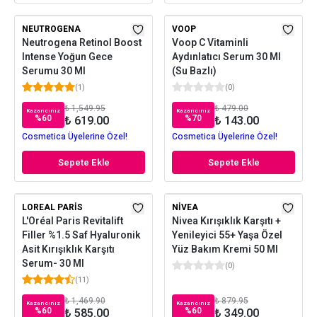
NEUTROGENA
VOOP
Neutrogena Retinol Boost
Voop C Vitaminli
Intense Yoğun Gece
Aydınlatıcı Serum 30 Ml
Serumu 30 Ml
(Su Bazlı)
(
1
)
(
0
)
₺ 1,549.95
₺ 479.00
Kazancınız
Kazancınız
%
60
%
70
₺ 619.00
₺ 143.00
Cosmetica Üyelerine Özel!
Cosmetica Üyelerine Özel!
Sepete Ekle
Sepete Ekle
LOREAL PARIS
NIVEA
L'Oréal Paris Revitalift
Nivea Kırışıklık Karşıtı +
Filler %1.5 Saf Hyaluronik
Yenileyici 55+ Yaşa Özel
Asit Kırışıklık Karşıtı
Yüz Bakım Kremi 50 Ml
Serum- 30 Ml
(
0
)
(
11
)
₺ 1,469.90
₺ 879.95
Kazancınız
Kazancınız
%
60
%
60
₺ 585.00
₺ 349.00