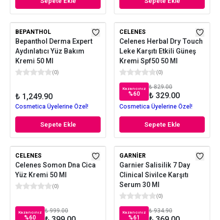
Sepete Ekle
Sepete Ekle
BEPANTHOL
CELENES
Bepanthol Derma Expert
Celenes Herbal Dry Touch
Aydınlatıcı Yüz Bakım
Leke Karşıtı Etkili Güneş
Kremi 50 Ml
Kremi Spf50 50 Ml
(
0
)
(
0
)
₺ 829.00
Kazancınız
%
60
₺ 329.00
₺ 1,249.90
Cosmetica Üyelerine Özel!
Cosmetica Üyelerine Özel!
Sepete Ekle
Sepete Ekle
CELENES
GARNIER
Celenes Somon Dna Cica
Garnier Salisilik 7 Day
Yüz Kremi 50 Ml
Clinical Sivilce Karşıtı
Serum 30 Ml
(
0
)
(
0
)
₺ 999.00
₺ 934.90
Kazancınız
Kazancınız
%
60
%
61
₺ 399.00
₺ 369.00