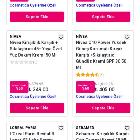
Cosmetica Üyelerine Özel!
Cosmetica Üyelerine Özel!
Sepete Ekle
Sepete Ekle
NIVEA
NIVEA
Nivea Kırışıklık Karşıtı +
Nivea Q10 Power Yüksek
Sıkılaştırıcı 45+ Yaşa Özel
Güneş Korumalı Kırışık
Yüz Bakım Kremi 50 Ml
Karşıtı +Sıkılaştırıcı
Gündüz Kremi SPF 30 50
(
0
)
Ml
(
4
)
₺ 879.95
₺ 1,019.95
Kazancınız
Kazancınız
%
60
%
60
₺ 349.00
₺ 405.00
Cosmetica Üyelerine Özel!
Cosmetica Üyelerine Özel!
Sepete Ekle
Sepete Ekle
LOREAL PARIS
SEBAMED
L'Oréal Paris Revitalift
Sebamed Kırışıklık Karşıtı