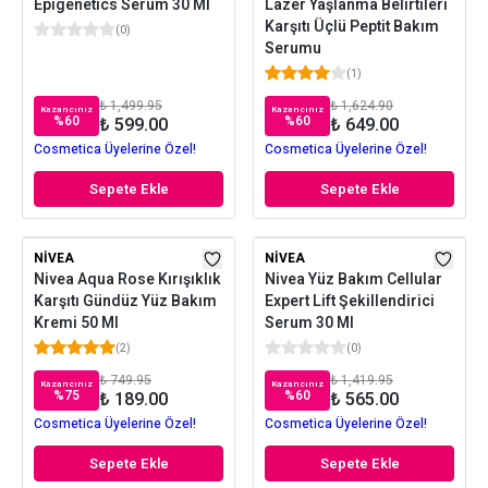
Epigenetics Serum 30 Ml
Lazer Yaşlanma Belirtileri
Karşıtı Üçlü Peptit Bakım
(
0
)
Serumu
(
1
)
₺ 1,499.95
₺ 1,624.90
Kazancınız
Kazancınız
%
60
%
60
₺ 599.00
₺ 649.00
Cosmetica Üyelerine Özel!
Cosmetica Üyelerine Özel!
Sepete Ekle
Sepete Ekle
NIVEA
NIVEA
Nivea Aqua Rose Kırışıklık
Nivea Yüz Bakım Cellular
Karşıtı Gündüz Yüz Bakım
Expert Lift Şekillendirici
Kremi 50 Ml
Serum 30 Ml
(
2
)
(
0
)
₺ 749.95
₺ 1,419.95
Kazancınız
Kazancınız
%
75
%
60
₺ 189.00
₺ 565.00
Cosmetica Üyelerine Özel!
Cosmetica Üyelerine Özel!
Sepete Ekle
Sepete Ekle