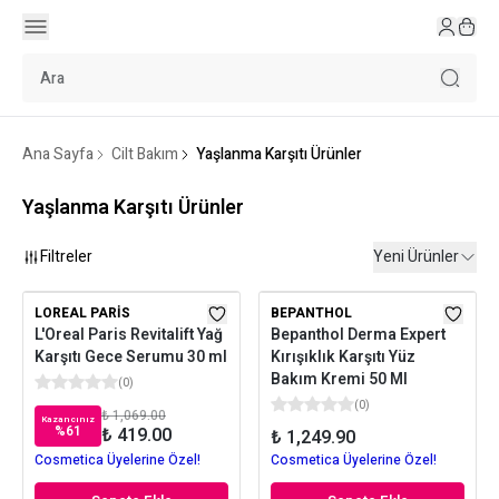
Ana Sayfa
Cilt Bakım
Yaşlanma Karşıtı Ürünler
Yaşlanma Karşıtı Ürünler
Filtreler
Yeni Ürünler
LOREAL PARIS
BEPANTHOL
L'Oreal Paris Revitalift Yağ
Bepanthol Derma Expert
Karşıtı Gece Serumu 30 ml
Kırışıklık Karşıtı Yüz
Bakım Kremi 50 Ml
(
0
)
(
0
)
₺ 1,069.00
Kazancınız
%
61
₺ 419.00
₺ 1,249.90
Cosmetica Üyelerine Özel!
Cosmetica Üyelerine Özel!