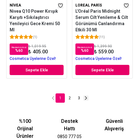
NIVEA
LOREAL PARIS
Nivea Q10 Power Kırışık
L'Oréal Paris Midnight
Karşıtı +Sıkılaştırıcı
Serum Cilt Yenileme & Cilt
Yenileyici Gece Kremi 50
Görünümü Canlandırma
Ml
Etkili 30 Ml
(
1
)
(
11
)
₺ 1,019.95
₺ 1,399.90
Kazancınız
Kazancınız
%
60
%
60
₺ 405.00
₺ 559.00
Cosmetica Üyelerine Özel!
Cosmetica Üyelerine Özel!
Sepete Ekle
Sepete Ekle
1
2
3
%100
Destek
Güvenli
Orijinal
Hattı
Alışveriş
Ürünler
0850 777 05