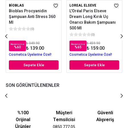
BIOBLAS
LOREAL ELSEVE
Bioblas Procyanidin
L'Oréal Paris Elseve
Şampuan Anti Stress 360
Dream Long Kırık Uç
Ml
Onarıcı Bakım Şampuanı
500 Ml
(
0
)
(
0
)
₺ 349.90
₺ 459.90
Kazancınız
Kazancınız
%
60
%
65
₺ 139.00
₺ 159.00
Cosmetica Üyelerine Özel!
Cosmetica Üyelerine Özel!
Sepete Ekle
Sepete Ekle
SON GÖRÜNTÜLENENLER
%100
Müşteri
Güvenli
Orijinal
Temsilcisi
Alışveriş
Ürünler
0850 777 05