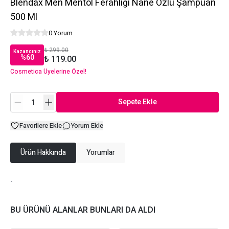
Blendax Men Mentol Ferahlığı Nane Özlü Şampuan
500 Ml
0 Yorum
₺ 299.00
Kazancınız
%
60
₺ 119.00
Cosmetica Üyelerine Özel!
Sepete Ekle
Favorilere Ekle
Yorum Ekle
Ürün Hakkında
Yorumlar
-
BU ÜRÜNÜ ALANLAR BUNLARI DA ALDI