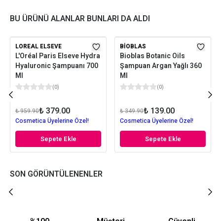
BU ÜRÜNÜ ALANLAR BUNLARI DA ALDI
LOREAL ELSEVE
BIOBLAS
L'Oréal Paris Elseve Hydra
Bioblas Botanic Oils
Hyaluronic Şampuanı 700
Şampuan Argan Yağlı 360
Ml
Ml
(
0
)
(
0
)
₺ 379.00
₺ 139.00
₺ 959.90
₺ 349.90
Cosmetica Üyelerine Özel!
Cosmetica Üyelerine Özel!
Sepete Ekle
Sepete Ekle
SON GÖRÜNTÜLENENLER