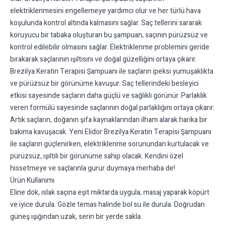
elektriklenmesini engellemeye yardımcı olur ve her türlü hava
koşulunda kontrol altında kalmasını sağlar. Saç tellerini sararak
koruyucu bir tabaka oluşturan bu şampuan, saçının pürüzsüz ve
kontrol edilebilir olmasını sağlar. Elektriklenme problemini geride
bırakarak saçlarının ışıltısını ve doğal güzelliğini ortaya çıkarır.
Brezilya Keratin Terapisi Şampuanı ile saçların ipeksi yumuşaklıkta
ve pürüzsüz bir görünüme kavuşur. Saç tellerindeki besleyici
etkisi sayesinde saçların daha güçlü ve sağlıklı görünür. Parlaklık
veren formülü sayesinde saçlarının doğal parlaklığını ortaya çıkarır.
Artık saçların, doğanın şifa kaynaklarından ilham alarak harika bir
bakıma kavuşacak. Yeni Elidor Brezilya Keratin Terapisi Şampuanı
ile saçların güçlenirken, elektriklenme sorunundan kurtulacak ve
pürüzsüz, ışıltılı bir görünüme sahip olacak. Kendini özel
hissetmeye ve saçlarınla gurur duymaya merhaba de!
Ürün Kullanımı
Eline dök, ıslak saçına eşit miktarda uygula, masaj yaparak köpürt
ve iyice durula. Gözle temas halinde bol su ile durula. Doğrudan
güneş ışığından uzak, serin bir yerde sakla.