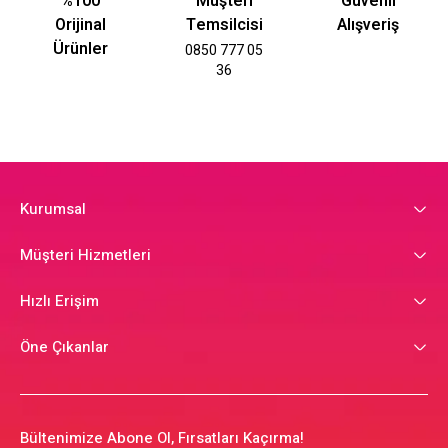
%100
Müşteri
Güvenli
Orijinal
Temsilcisi
Alışveriş
Ürünler
0850 777 05
36
Kurumsal
Müşteri Hizmetleri
Hızlı Erişim
Öne Çıkanlar
Bültenimize Abone Ol, Fırsatları Kaçırma!