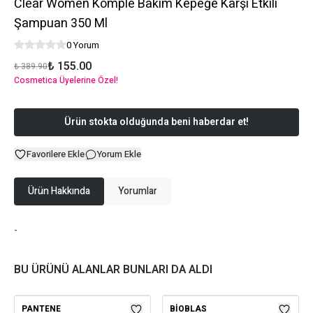
Clear Women Komple Bakım Kepeğe Karşı Etkili
Şampuan 350 Ml
0 Yorum
₺ 155.00
₺ 389.90
Cosmetica Üyelerine Özel!
Ürün stokta olduğunda beni haberdar et!
Favorilere Ekle
Yorum Ekle
Ürün Hakkında
Yorumlar
-
BU ÜRÜNÜ ALANLAR BUNLARI DA ALDI
PANTENE
BIOBLAS