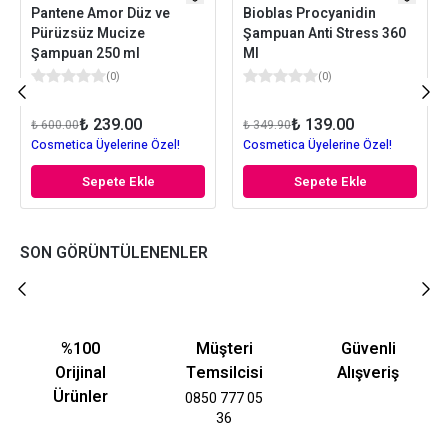
Pantene Amor Düz ve
Bioblas Procyanidin
Pürüzsüz Mucize
Şampuan Anti Stress 360
Şampuan 250 ml
Ml
(
0
)
(
0
)
₺ 239.00
₺ 139.00
₺ 600.00
₺ 349.90
Cosmetica Üyelerine Özel!
Cosmetica Üyelerine Özel!
Sepete Ekle
Sepete Ekle
SON GÖRÜNTÜLENENLER
%100
Müşteri
Güvenli
Orijinal
Temsilcisi
Alışveriş
Ürünler
0850 777 05
36