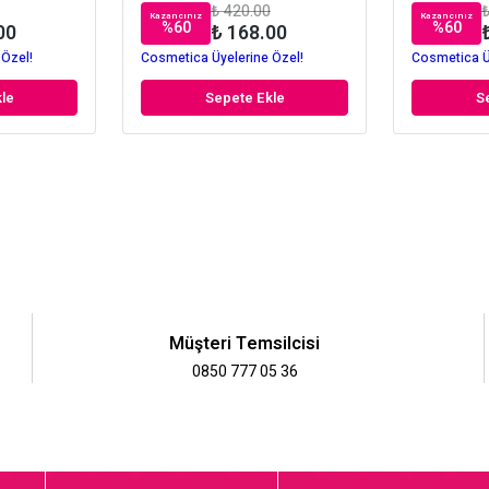
₺ 420.00
₺
Kazancınız
Kazancınız
%
60
%
60
00
₺ 168.00
 Özel!
Cosmetica Üyelerine Özel!
Cosmetica Ü
le
Sepete Ekle
S
Müşteri Temsilcisi
0850 777 05 36