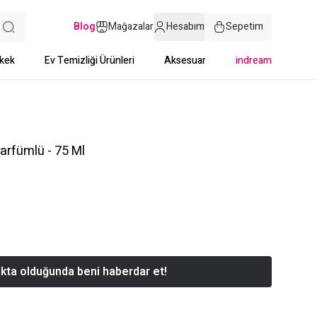
Blog
Mağazalar
Hesabım
Sepetim
kek
Ev Temizliği Ürünleri
Aksesuar
indream
arfümlü - 75 Ml
kta olduğunda beni haberdar et!