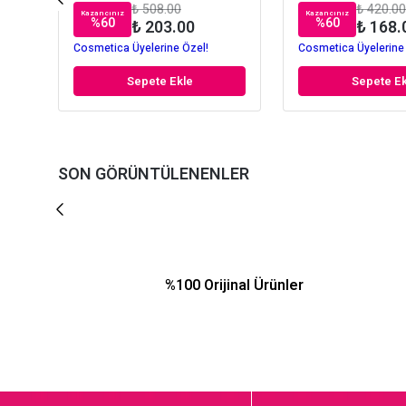
₺ 508.00
₺ 420.00
Kazancınız
Kazancınız
%
60
%
60
₺ 203.00
₺ 168.
Cosmetica Üyelerine Özel!
Cosmetica Üyelerine
Sepete Ekle
Sepete Ek
SON GÖRÜNTÜLENENLER
%100 Orijinal Ürünler