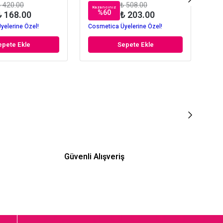
 420.00
₺ 508.00
Kazancınız
Kaz
%
60
₺ 168.00
₺ 203.00
yelerine Özel!
Cosmetica Üyelerine Özel!
Cos
epete Ekle
Sepete Ekle
Güvenli Alışveriş