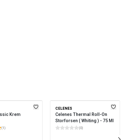
CELENES
CE
assic Krem
Celenes Thermal Roll-On
Cel
Storforsen ( Whiting ) - 75 Ml
Tan
Ml
(
1
)
(
0
)