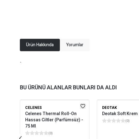
Ürün Hakkında
Yorumlar
-
BU ÜRÜNÜ ALANLAR BUNLARI DA ALDI
CELENES
DEOTAK
Celenes Thermal Roll-On
Deotak Soft Krem
Hassas Ciltler (Parfümsüz) -
(
0
)
75 Ml
(
0
)