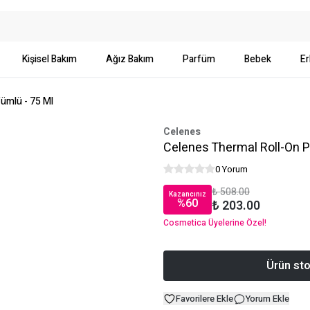
Kişisel Bakım
Ağız Bakım
Parfüm
Bebek
Er
ümlü - 75 Ml
Celenes
Celenes Thermal Roll-On P
0 Yorum
₺ 508.00
Kazancınız
%
60
₺ 203.00
Cosmetica Üyelerine Özel!
Ürün sto
Favorilere Ekle
Yorum Ekle