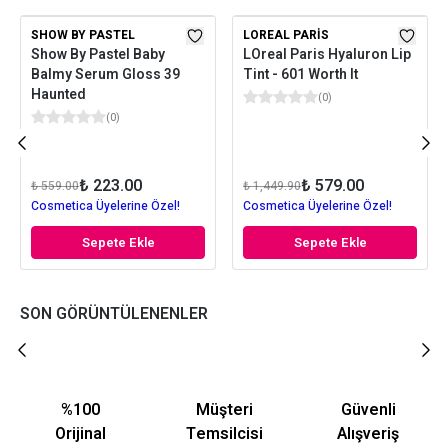
SHOW BY PASTEL
LOREAL PARIS
Show By Pastel Baby
LOreal Paris Hyaluron Lip
Balmy Serum Gloss 39
Tint - 601 Worth It
Haunted
(
0
)
(
0
)
₺ 223.00
₺ 579.00
₺ 559.00
₺ 1,449.90
Cosmetica Üyelerine Özel!
Cosmetica Üyelerine Özel!
Sepete Ekle
Sepete Ekle
SON GÖRÜNTÜLENENLER
%100
Müşteri
Güvenli
Orijinal
Temsilcisi
Alışveriş