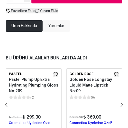
Favorilere Ekle
Yorum Ekle
Ürün Hakkında
Yorumlar
-
BU ÜRÜNÜ ALANLAR BUNLARI DA ALDI
PASTEL
GOLDEN ROSE
Pastel Plump Up Extra
Golden Rose Longstay
Hydrating Plumping Gloss
Liquid Matte Lipstick
No:209
No:09
(
0
)
(
0
)
₺ 299.00
₺ 369.00
₺ 750.00
₺ 929.90
Cosmetica Üyelerine Özel!
Cosmetica Üyelerine Özel!