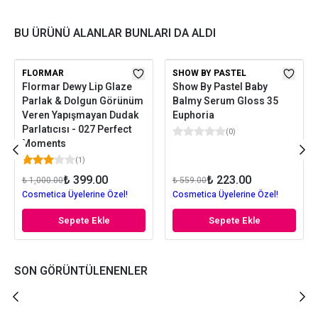
BU ÜRÜNÜ ALANLAR BUNLARI DA ALDI
FLORMAR
SHOW BY PASTEL
Flormar Dewy Lip Glaze
Show By Pastel Baby
Parlak & Dolgun Görünüm
Balmy Serum Gloss 35
Veren Yapışmayan Dudak
Euphoria
Parlatıcısı - 027 Perfect
(
0
)
Moments
(
1
)
₺ 399.00
₺ 223.00
₺ 1,000.00
₺ 559.00
Cosmetica Üyelerine Özel!
Cosmetica Üyelerine Özel!
Sepete Ekle
Sepete Ekle
SON GÖRÜNTÜLENENLER