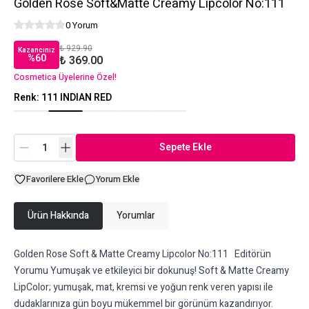
Golden Rose Soft&Matte Creamy Lipcolor No:111
0 Yorum
₺ 929.90
Kazancınız
%
60
₺ 369.00
Cosmetica Üyelerine Özel!
Renk
:
111 INDIAN RED
Sepete Ekle
Favorilere Ekle
Yorum Ekle
Ürün Hakkında
Yorumlar
Golden Rose Soft & Matte Creamy Lipcolor No:111 Editörün
Yorumu Yumuşak ve etkileyici bir dokunuş! Soft & Matte Creamy
LipColor; yumuşak, mat, kremsi ve yoğun renk veren yapısı ile
dudaklarınıza gün boyu mükemmel bir görünüm kazandırıyor.