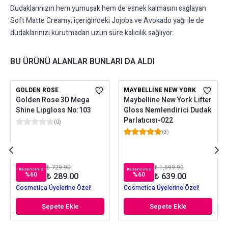
Dudaklarınızın hem yumuşak hem de esnek kalmasını sağlayan
Soft Matte Creamy; içeriğindeki Jojoba ve Avokado yağı ile de
dudaklarınızı kurutmadan uzun süre kalıcılık sağlıyor.
BU ÜRÜNÜ ALANLAR BUNLARI DA ALDI
GOLDEN ROSE
MAYBELLINE NEW YORK
Golden Rose 3D Mega
Maybelline New York Lifter
Shine Lipgloss No:103
Gloss Nemlendirici Dudak
Parlatıcısı-022
(
0
)
(
3
)
₺ 729.90
₺ 1,599.90
Kazancınız
Kazancınız
%
60
%
60
₺ 289.00
₺ 639.00
Cosmetica Üyelerine Özel!
Cosmetica Üyelerine Özel!
Sepete Ekle
Sepete Ekle