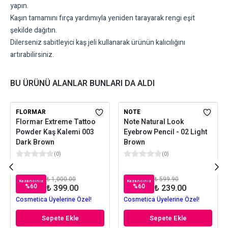
yapın.
Kaşın tamamını fırça yardımıyla yeniden tarayarak rengi eşit
şekilde dağıtın.
Dilerseniz sabitleyici kaş jeli kullanarak ürünün kalıcılığını
artırabilirsiniz.
BU ÜRÜNÜ ALANLAR BUNLARI DA ALDI
FLORMAR
NOTE
Flormar Extreme Tattoo
Note Natural Look
Powder Kaş Kalemi 003
Eyebrow Pencil - 02 Light
Dark Brown
Brown
(
0
)
(
0
)
₺ 1,000.00
₺ 599.90
Kazancınız
Kazancınız
%
60
%
60
₺ 399.00
₺ 239.00
Cosmetica Üyelerine Özel!
Cosmetica Üyelerine Özel!
Sepete Ekle
Sepete Ekle