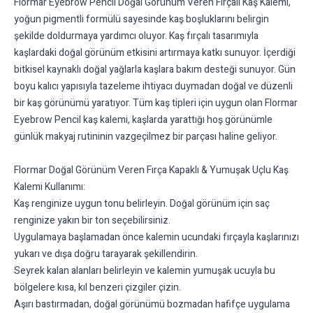
Flormar Eyebrow Pencil Doğal Görünüm Veren Fırçalı Kaş Kalemi,
yoğun pigmentli formülü sayesinde kaş boşluklarını belirgin
şekilde doldurmaya yardımcı oluyor. Kaş fırçalı tasarımıyla
kaşlardaki doğal görünüm etkisini artırmaya katkı sunuyor. İçerdiği
bitkisel kaynaklı doğal yağlarla kaşlara bakım desteği sunuyor. Gün
boyu kalıcı yapısıyla tazeleme ihtiyacı duymadan doğal ve düzenli
bir kaş görünümü yaratıyor. Tüm kaş tipleri için uygun olan Flormar
Eyebrow Pencil kaş kalemi, kaşlarda yarattığı hoş görünümle
günlük makyaj rutininin vazgeçilmez bir parçası haline geliyor.
Flormar Doğal Görünüm Veren Fırça Kapaklı & Yumuşak Uçlu Kaş
Kalemi Kullanımı:
Kaş renginize uygun tonu belirleyin. Doğal görünüm için saç
renginize yakın bir ton seçebilirsiniz.
Uygulamaya başlamadan önce kalemin ucundaki fırçayla kaşlarınızı
yukarı ve dışa doğru tarayarak şekillendirin.
Seyrek kalan alanları belirleyin ve kalemin yumuşak ucuyla bu
bölgelere kısa, kıl benzeri çizgiler çizin.
Aşırı bastırmadan, doğal görünümü bozmadan hafifçe uygulama