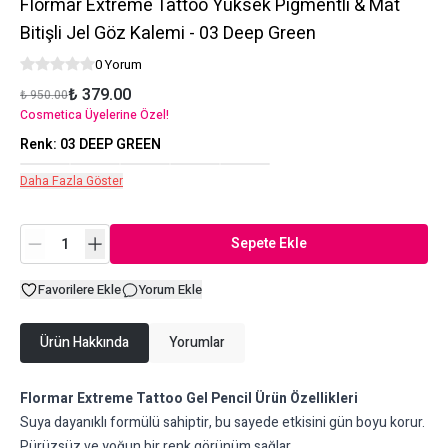
Flormar Extreme Tattoo Yüksek Pigmentli & Mat
Bitişli Jel Göz Kalemi - 03 Deep Green
0 Yorum
₺ 379.00
₺ 950.00
Cosmetica Üyelerine Özel!
Renk
:
03 DEEP GREEN
Daha Fazla Göster
Sepete Ekle
Favorilere Ekle
Yorum Ekle
Ürün Hakkında
Yorumlar
Flormar Extreme Tattoo Gel Pencil Ürün Özellikleri
Suya dayanıklı formülü sahiptir, bu sayede etkisini gün boyu korur.
Pürüzsüz ve yoğun bir renk görünüm sağlar.