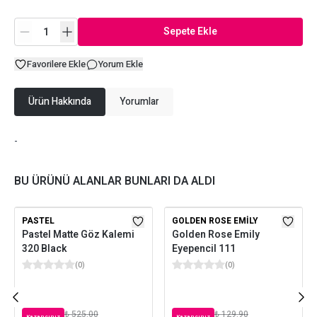
Sepete Ekle
Favorilere Ekle
Yorum Ekle
Ürün Hakkında
Yorumlar
-
BU ÜRÜNÜ ALANLAR BUNLARI DA ALDI
PASTEL
GOLDEN ROSE EMILY
Pastel Matte Göz Kalemi
Golden Rose Emily
320 Black
Eyepencil 111
(
0
)
(
0
)
₺ 525.00
₺ 129.90
Kazancınız
Kazancınız