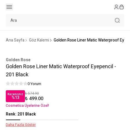
Ana Sayfa
Göz Kalemi
Golden Rose Liner Matic Waterproof Eyepe
Golden Rose
Golden Rose Liner Matic Waterproof Eyepencil -
201 Black
0 Yorum
₺ 574.90
Kazancınız
%
13
₺ 499.00
Cosmetica Üyelerine Özel!
Renk
:
201 Black
Daha Fazla Göster