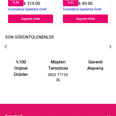
%
39
%
31
₺ 319.00
₺ 89.00
Cosmetica Üyelerine Özel!
Cosmetica Üyelerine Özel!
Sepete Ekle
Sepete Ekle
SON GÖRÜNTÜLENENLER
%100
Müşteri
Güvenli
Orijinal
Temsilcisi
Alışveriş
Ürünler
0850 777 05
36