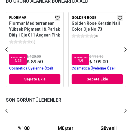
BU ÜRÜNÜ ALANLAR BUNLARI DA ALDI
FLORMAR
GOLDEN ROSE
Flormar Mediterranean
Golden Rose Keratin Nail
Yüksek Pigmentli & Parlak
Color Oje No:73
Bitişli Oje 011 Aegean Pink
(
0
)
(
0
)
₺ 120.00
₺ 119.90
Kazancınız
Kazancınız
%
25
%
9
₺ 89.50
₺ 109.00
Cosmetica Üyelerine Özel!
Cosmetica Üyelerine Özel!
Sepete Ekle
Sepete Ekle
SON GÖRÜNTÜLENENLER
%100
Müşteri
Güvenli