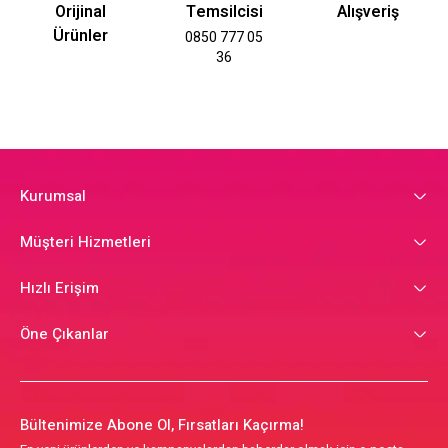
Orijinal
Temsilcisi
Alışveriş
Ürünler
0850 777 05
36
Kurumsal
Müşteri Hizmetleri
Hızlı Erişim
Öne Çıkanlar
Bültenimize Abone Ol, Fırsatları Kaçırma!