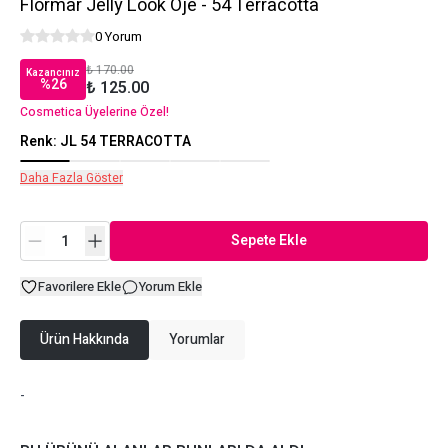
Flormar Jelly Look Oje - 54 Terracotta
0 Yorum
₺ 170.00
Kazancınız
%
26
₺ 125.00
Cosmetica Üyelerine Özel!
Renk
:
JL 54 TERRACOTTA
Daha Fazla Göster
Sepete Ekle
Favorilere Ekle
Yorum Ekle
Ürün Hakkında
Yorumlar
-