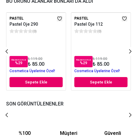
BU ÜRÜNÜ ALANLAR BUNLARI DA ALDI
PASTEL
PASTEL
Pastel Oje 290
Pastel Oje 112
(
0
)
(
0
)
₺ 119.00
₺ 119.00
Kazancınız
Kazancınız
%
29
%
29
₺ 85.00
₺ 85.00
Cosmetica Üyelerine Özel!
Cosmetica Üyelerine Özel!
Sepete Ekle
Sepete Ekle
SON GÖRÜNTÜLENENLER
%100
Müşteri
Güvenli