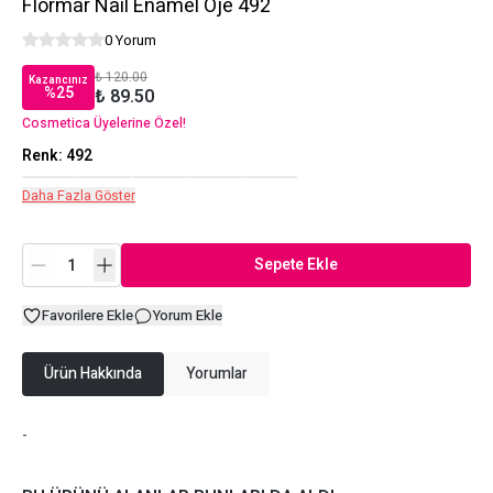
Flormar Nail Enamel Oje 492
0 Yorum
₺ 120.00
Kazancınız
%
25
₺ 89.50
Cosmetica Üyelerine Özel!
Renk
:
492
Daha Fazla Göster
Sepete Ekle
Favorilere Ekle
Yorum Ekle
Ürün Hakkında
Yorumlar
-