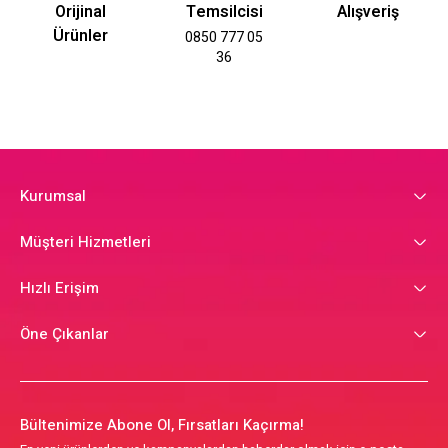
Orijinal
Temsilcisi
Alışveriş
Ürünler
0850 777 05
36
Kurumsal
Müşteri Hizmetleri
Hızlı Erişim
Öne Çıkanlar
Bültenimize Abone Ol, Fırsatları Kaçırma!