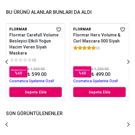
BU ÜRÜNÜ ALANLAR BUNLARI DA ALDI
FLORMAR
FLORMAR
Flormar Carefull Volume
Flormar Hero Volume &
Besleyici Etkili Yoğun
Curl Mascara 000 Siyah
Hacim Veren Siyah
(
2
)
Maskara
(
0
)
₺ 1,500.00
₺ 1,250.00
Kazancınız
Kazancınız
%
60
%
60
₺ 599.00
₺ 499.00
Cosmetica Üyelerine Özel!
Cosmetica Üyelerine Özel!
Sepete Ekle
Sepete Ekle
SON GÖRÜNTÜLENENLER