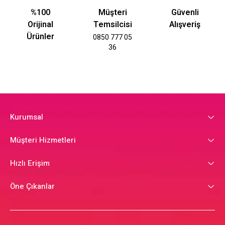
%100
Müşteri
Güvenli
Orijinal
Temsilcisi
Alışveriş
Ürünler
0850 777 05
36
Kurumsal
Müşteri Hizmetleri
Hızlı Erişim
Öne Çıkanlar