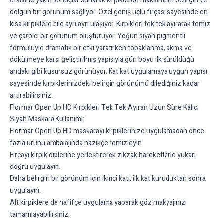
etkisine yakın sonuçlar sunarak kirpiklerde maksimum belirgin ve
dolgun bir görünüm sağlıyor. Özel geniş uçlu fırçası sayesinde en
kısa kirpiklere bile ayrı ayrı ulaşıyor. Kirpikleri tek tek ayırarak temiz
ve çarpıcı bir görünüm oluşturuyor. Yoğun siyah pigmentli
formülüyle dramatik bir etki yaratırken topaklanma, akma ve
dökülmeye karşı geliştirilmiş yapısıyla gün boyu ilk sürüldüğü
andaki gibi kusursuz görünüyor. Kat kat uygulamaya uygun yapısı
sayesinde kirpiklerinizdeki belirgin görünümü dilediğiniz kadar
artırabilirsiniz.
Flormar Open Up HD Kirpikleri Tek Tek Ayıran Uzun Süre Kalıcı
Siyah Maskara Kullanımı:
Flormar Open Up HD maskarayı kirpiklerinize uygulamadan önce
fazla ürünü ambalajında nazikçe temizleyin.
Fırçayı kirpik diplerine yerleştirerek zikzak hareketlerle yukarı
doğru uygulayın.
Daha belirgin bir görünüm için ikinci katı, ilk kat kuruduktan sonra
uygulayın.
Alt kirpiklere de hafifçe uygulama yaparak göz makyajınızı
tamamlayabilirsiniz.