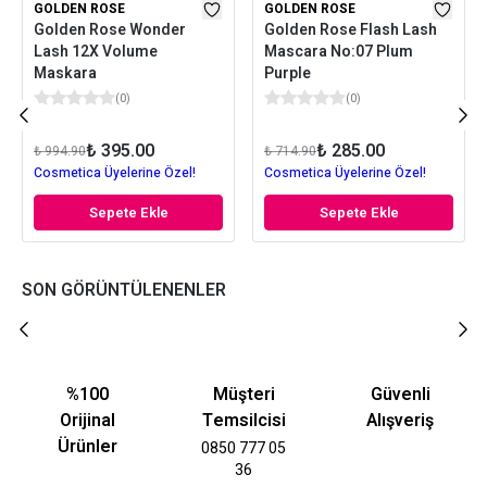
GOLDEN ROSE
GOLDEN ROSE
Golden Rose Wonder
Golden Rose Flash Lash
Lash 12X Volume
Mascara No:07 Plum
Maskara
Purple
(
0
)
(
0
)
₺ 395.00
₺ 285.00
₺ 994.90
₺ 714.90
Cosmetica Üyelerine Özel!
Cosmetica Üyelerine Özel!
Sepete Ekle
Sepete Ekle
SON GÖRÜNTÜLENENLER
%100
Müşteri
Güvenli
Orijinal
Temsilcisi
Alışveriş
Ürünler
0850 777 05
36