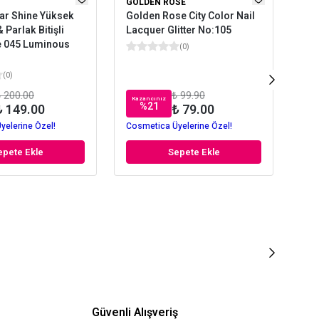
GOLDEN ROSE
GOL
ar Shine Yüksek
Golden Rose City Color Nail
Gol
 Parlak Bitişli
Lacquer Glitter No:105
Shi
e 045 Luminous
(
0
)
(
0
)
 200.00
₺ 99.90
Kazancınız
Kaz
%
21
₺ 149.00
₺ 79.00
yelerine Özel!
Cosmetica Üyelerine Özel!
Cos
epete Ekle
Sepete Ekle
Güvenli Alışveriş