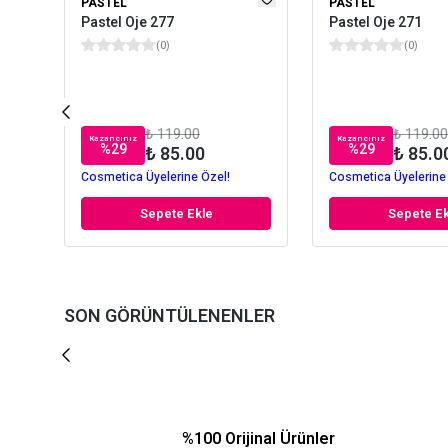
PASTEL
PASTEL
Pastel Oje 277
Pastel Oje 271
(
0
)
(
0
)
₺ 119.00
₺ 119.00
Kazancınız
Kazancınız
%
29
%
29
₺ 85.00
₺ 85.0
Cosmetica Üyelerine Özel!
Cosmetica Üyelerine
Sepete Ekle
Sepete Ek
SON GÖRÜNTÜLENENLER
%100 Orijinal Ürünler