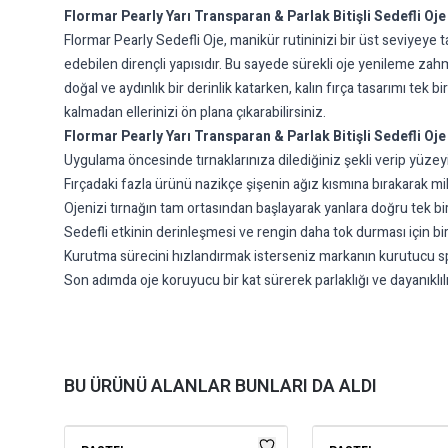
Flormar Pearly Yarı Transparan & Parlak Bitişli Sedefli Oje
Flormar Pearly Sedefli Oje, manikür rutininizi bir üst seviyeye t
edebilen dirençli yapısıdır. Bu sayede sürekli oje yenileme zahm
doğal ve aydınlık bir derinlik katarken, kalın fırça tasarımı 
kalmadan ellerinizi ön plana çıkarabilirsiniz.
Flormar Pearly Yarı Transparan & Parlak Bitişli Sedefli Oje
Uygulama öncesinde tırnaklarınıza dilediğiniz şekli verip yüzey
Fırçadaki fazla ürünü nazikçe şişenin ağız kısmına bırakarak mik
Ojenizi tırnağın tam ortasından başlayarak yanlara doğru tek bir 
Sedefli etkinin derinleşmesi ve rengin daha tok durması için biri
Kurutma sürecini hızlandırmak isterseniz markanın kurutucu spr
Son adımda oje koruyucu bir kat sürerek parlaklığı ve dayanıklı
BU ÜRÜNÜ ALANLAR BUNLARI DA ALDI