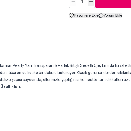
Favorilere Ekle
Yorum Ekle
rmar Pearly Yarı Transparan & Parlak Bitişli Sedefli Oje, tam da hayal ettiğin
an itibaren sofistike bir doku oluşturuyor. Klasik görünümlerden sıkılanlar
stalize yapısı sayesinde, ellerinizle yaptığınız her jestte tüm dikkatleri üze
Özellikleri: