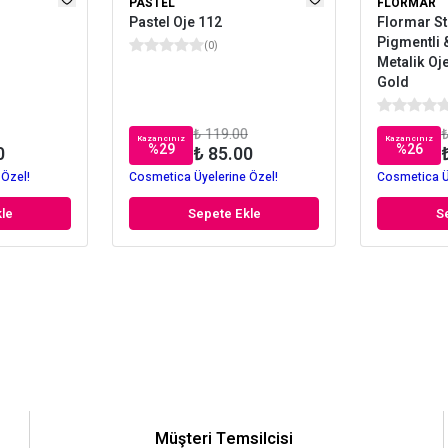
PASTEL
FLORMAR
Pastel Oje 112
Flormar St
Pigmentli &
(
0
)
Metalik Oj
Gold
₺ 119.00
₺
Kazancınız
Kazancınız
%
29
%
26
0
₺ 85.00
 Özel!
Cosmetica Üyelerine Özel!
Cosmetica Ü
le
Sepete Ekle
S
Müşteri Temsilcisi