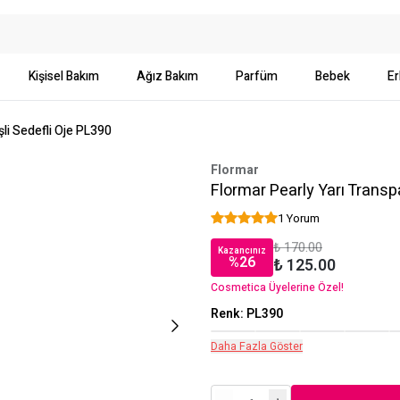
Kişisel Bakım
Ağız Bakım
Parfüm
Bebek
Er
şli Sedefli Oje PL390
Flormar
Flormar Pearly Yarı Transpa
1 Yorum
₺ 170.00
Kazancınız
%
26
₺ 125.00
Cosmetica Üyelerine Özel!
Renk
:
PL390
Daha Fazla Göster