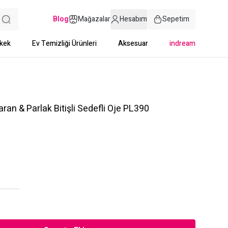
Blog
Mağazalar
Hesabım
Sepetim
kek
Ev Temizliği Ürünleri
Aksesuar
indream
ran & Parlak Bitişli Sedefli Oje PL390