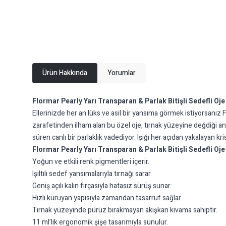
Ürün Hakkında
Yorumlar
Flormar Pearly Yarı Transparan & Parlak Bitişli Sedefli Oje
Ellerinizde her an lüks ve asil bir yansıma görmek istiyorsanız Flo
zarafetinden ilham alan bu özel oje, tırnak yüzeyine değdiği and
süren canlı bir parlaklık vadediyor. Işığı her açıdan yakalayan kri
Flormar Pearly Yarı Transparan & Parlak Bitişli Sedefli Oje 
Yoğun ve etkili renk pigmentleri içerir.
Işıltılı sedef yansımalarıyla tırnağı sarar.
Geniş açılı kalın fırçasıyla hatasız sürüş sunar.
Hızlı kuruyan yapısıyla zamandan tasarruf sağlar.
Tırnak yüzeyinde pürüz bırakmayan akışkan kıvama sahiptir.
11 ml’lik ergonomik şişe tasarımıyla sunulur.