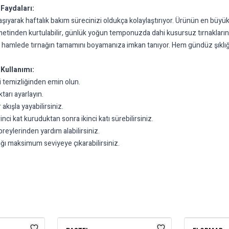
 Faydaları:
aşıyarak haftalık bakım sürecinizi oldukça kolaylaştırıyor. Ürünün en büyük 
etinden kurtulabilir, günlük yoğun temponuzda dahi kusursuz tırnakların keyf
tek bir hamlede tırnağın tamamını boyamanıza imkan tanıyor. Hem gündüz şı
 Kullanımı:
i temizliğinden emin olun.
tarı ayarlayın.
akışla yayabilirsiniz.
nci kat kuruduktan sonra ikinci katı sürebilirsiniz.
eylerinden yardım alabilirsiniz.
lığı maksimum seviyeye çıkarabilirsiniz.