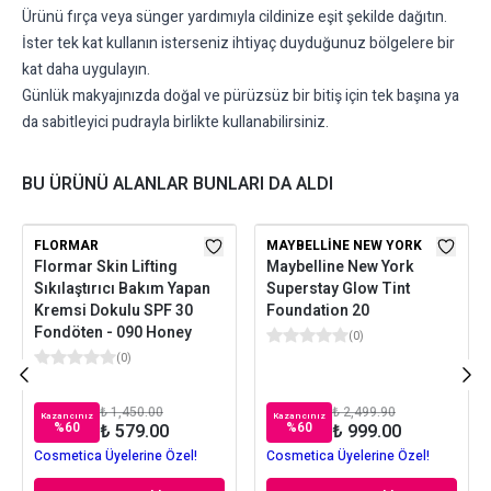
Ürünü fırça veya sünger yardımıyla cildinize eşit şekilde dağıtın.
İster tek kat kullanın isterseniz ihtiyaç duyduğunuz bölgelere bir
kat daha uygulayın.
Günlük makyajınızda doğal ve pürüzsüz bir bitiş için tek başına ya
da sabitleyici pudrayla birlikte kullanabilirsiniz.
BU ÜRÜNÜ ALANLAR BUNLARI DA ALDI
FLORMAR
MAYBELLINE NEW YORK
Flormar Skin Lifting
Maybelline New York
Sıkılaştırıcı Bakım Yapan
Superstay Glow Tint
Kremsi Dokulu SPF 30
Foundation 20
Fondöten - 090 Honey
(
0
)
(
0
)
₺ 1,450.00
₺ 2,499.90
Kazancınız
Kazancınız
%
60
%
60
₺ 579.00
₺ 999.00
Cosmetica Üyelerine Özel!
Cosmetica Üyelerine Özel!