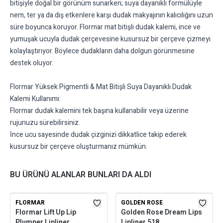
bitişiyle doğal bir görünüm sunarken; suya dayanıklı formülüyle
nem, ter ya da dış etkenlere karşı dudak makyajının kalıcılığını uzun
süre boyunca koruyor. Flormar mat bitişli dudak kalemi, ince ve
yumuşak ucuyla dudak çerçevesine kusursuz bir çerçeve çizmeyi
kolaylaştırıyor. Böylece dudakların daha dolgun görünmesine
destek oluyor.
Flormar Yüksek Pigmentli & Mat Bitişli Suya Dayanıklı Dudak
Kalemi Kullanımı:
Flormar dudak kalemini tek başına kullanabilir veya üzerine
rujunuzu sürebilirsiniz.
İnce ucu sayesinde dudak çizginizi dikkatlice takip ederek
kusursuz bir çerçeve oluşturmanız mümkün.
BU ÜRÜNÜ ALANLAR BUNLARI DA ALDI
FLORMAR
GOLDEN ROSE
Flormar Lift Up Lip
Golden Rose Dream Lips
Plumper Lipliner
Lipliner 518