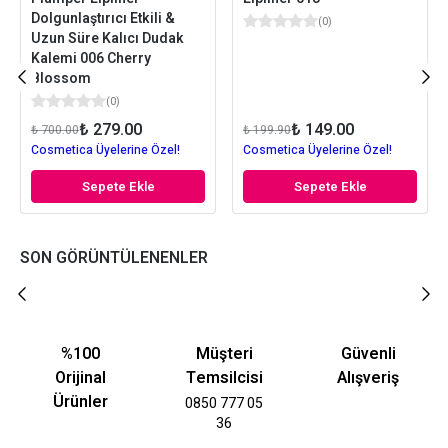
Dolgunlaştırıcı Etkili &
(
0
)
Uzun Süre Kalıcı Dudak
Kalemi 006 Cherry
Blossom
(
0
)
₺ 279.00
₺ 149.00
₺ 700.00
₺ 199.90
Cosmetica Üyelerine Özel!
Cosmetica Üyelerine Özel!
Sepete Ekle
Sepete Ekle
SON GÖRÜNTÜLENENLER
%100
Müşteri
Güvenli
Orijinal
Temsilcisi
Alışveriş
Ürünler
0850 777 05
36