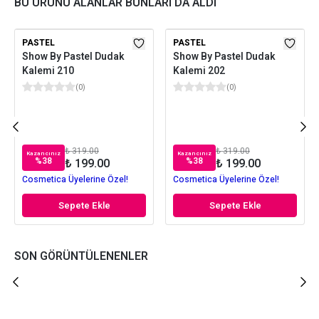
BU ÜRÜNÜ ALANLAR BUNLARI DA ALDI
PASTEL
PASTEL
Show By Pastel Dudak
Show By Pastel Dudak
Kalemi 210
Kalemi 202
(
0
)
(
0
)
₺ 319.00
₺ 319.00
Kazancınız
Kazancınız
%
38
%
38
₺ 199.00
₺ 199.00
Cosmetica Üyelerine Özel!
Cosmetica Üyelerine Özel!
Sepete Ekle
Sepete Ekle
SON GÖRÜNTÜLENENLER