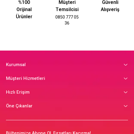
%100
Müşteri
Güvenli
Orijinal
Temsilcisi
Alışveriş
Ürünler
0850 777 05
36
Kurumsal
Müşteri Hizmetleri
Hızlı Erişim
Öne Çıkanlar
Bültenimize Abone Ol, Fırsatları Kaçırma!