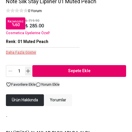
Note Silk Stay Lipliner 01 Muted Peach
0 Yorum
₺ 719.90
Kazancınız
%
60
₺ 285.00
Cosmetica Üyelerine Özel!
Renk
:
01 Muted Peach
Daha Fazla Göster
Sepete Ekle
Favorilere Ekle
Yorum Ekle
Ürün Hakkında
Yorumlar
-