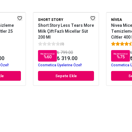
SHORT STORY
NIVEA
mizleme
Short Story Less Tears More
Nivea Mice
tler 25
Milk Çift Fazlı Micellar Süt
Temizleme
200 Ml
Ciltler 400
(
0
)
₺ 799.00
₺
Kazancınız
Kazancınız
%
60
%
75
00
₺ 319.00
 Özel!
Cosmetica Üyelerine Özel!
Cosmetica Ü
le
Sepete Ekle
S