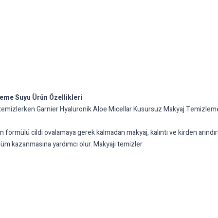
eme Suyu Ürün Özellikleri
nızı temizlerken Garnier Hyaluronik Aloe Micellar Kusursuz Makyaj Temizlem
n formülü cildi ovalamaya gerek kalmadan makyaj, kalıntı ve kirden arındırır
ünüm kazanmasına yardımcı olur. Makyajı temizler