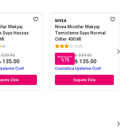
NIVEA
GA
llar Makyaj
Nivea Micellar Makyaj
Gar
 Suyu Hassas
Temizleme Suyu Normal
Mav
 Ml
Ciltler 400 Ml
Suy
(
6
)
(
1
)
 539.95
₺ 539.95
Kazancınız
Kaz
%
75
₺ 135.00
₺ 135.00
yelerine Özel!
Cosmetica Üyelerine Özel!
Cos
epete Ekle
Sepete Ekle