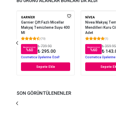
BU ÜRÜNÜ ALANLAR BUNLARI DA ALDI
GARNIER
NIVEA
Garnier Çift Fazlı Micellar
Nivea Makyaj Te
Makyaj Temizleme Suyu 400
Mendilleri Kuru Cil
Ml
Adet
(
70
)
(
1
)
₺ 739.90
₺ 359.95
Kazancınız
Kazancınız
%
60
%
60
₺ 295.00
₺ 143.
Cosmetica Üyelerine Özel!
Cosmetica Üyelerine
Sepete Ekle
Sepete Ek
SON GÖRÜNTÜLENENLER