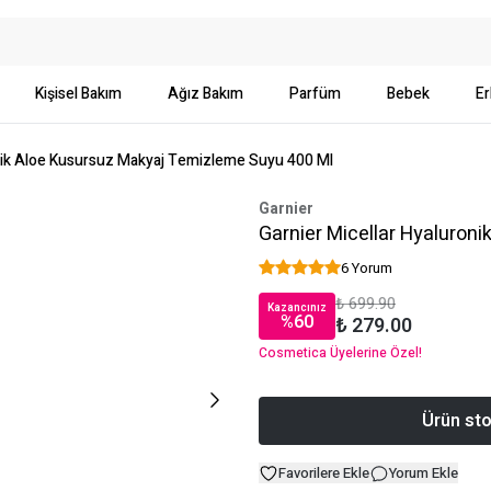
Kişisel Bakım
Ağız Bakım
Parfüm
Bebek
Er
onik Aloe Kusursuz Makyaj Temizleme Suyu 400 Ml
Garnier
Garnier Micellar Hyaluron
6 Yorum
₺ 699.90
Kazancınız
%
60
₺ 279.00
Cosmetica Üyelerine Özel!
Ürün sto
Favorilere Ekle
Yorum Ekle