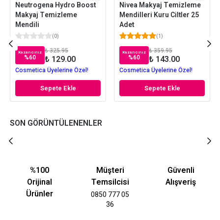
Neutrogena Hydro Boost
Nivea Makyaj Temizleme
Makyaj Temizleme
Mendilleri Kuru Ciltler 25
Mendili
Adet
(
0
)
(
1
)
₺ 325.95
₺ 359.95
Kazancınız
Kazancınız
%
60
%
60
₺ 129.00
₺ 143.00
Cosmetica Üyelerine Özel!
Cosmetica Üyelerine Özel!
Sepete Ekle
Sepete Ekle
SON GÖRÜNTÜLENENLER
%100
Müşteri
Güvenli
Orijinal
Temsilcisi
Alışveriş
Ürünler
0850 777 05
36