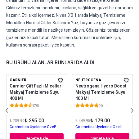
canlandırır. E Vitamini içeren formülü cilde nazikçe etki eder.
Cildiniz temizlenir, nemlenir, canlanır, sağlıklı ve güzel bir görünüm
kazanır. Etil alkol içermez. Nivea 3'ü 1 arada Makyaj Temizleme
Mendilleri Normal Ciltler Kullanımı Yüz, boyun ve göz çevrenizi
temizleme mendili ile nazikçe temizleyin. Gözlerinizi temizlerken
gözlerinizi kapalı tutun. Mendillerin kurumasını önlemek için,
kullanım sonrası paketi iyice kapatın.
BU ÜRÜNÜ ALANLAR BUNLARI DA ALDI
GARNIER
NEUTROGENA
Garnier Çift Fazlı Micellar
Neutrogena Hydro Boost
Makyaj Temizleme Suyu
Makyaj Temizleme Suyu
400 Ml
400 Ml
(
70
)
(
4
)
₺ 295.00
₺ 179.00
₺ 739.90
₺ 449.95
Cosmetica Üyelerine Özel!
Cosmetica Üyelerine Özel!
Sepete Ekle
Sepete Ekle