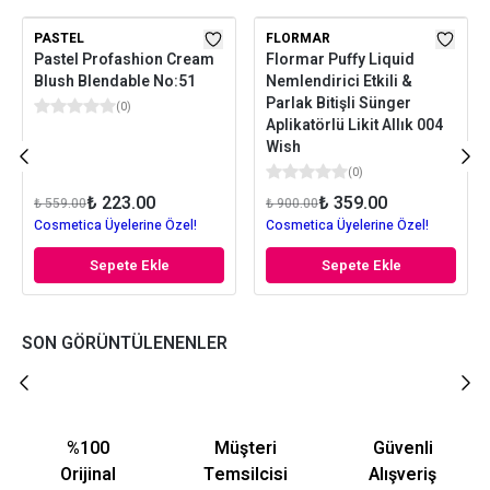
PASTEL
FLORMAR
Pastel Profashion Cream
Flormar Puffy Liquid
Blush Blendable No:51
Nemlendirici Etkili &
Parlak Bitişli Sünger
(
0
)
Aplikatörlü Likit Allık 004
Wish
(
0
)
₺ 223.00
₺ 359.00
₺ 559.00
₺ 900.00
Cosmetica Üyelerine Özel!
Cosmetica Üyelerine Özel!
Sepete Ekle
Sepete Ekle
SON GÖRÜNTÜLENENLER
%100
Müşteri
Güvenli
Orijinal
Temsilcisi
Alışveriş